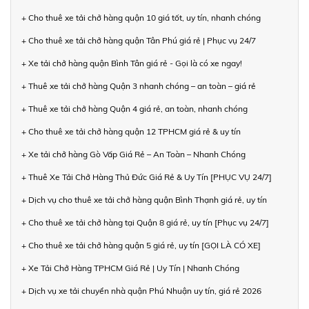
+ Cho thuê xe tải chở hàng quận 10 giá tốt, uy tín, nhanh chóng
+ Cho thuê xe tải chở hàng quận Tân Phú giá rẻ | Phục vụ 24/7
+ Xe tải chở hàng quận Bình Tân giá rẻ - Gọi là có xe ngay!
+ Thuê xe tải chở hàng Quận 3 nhanh chóng – an toàn – giá rẻ
+ Thuê xe tải chở hàng Quận 4 giá rẻ, an toàn, nhanh chóng
+ Cho thuê xe tải chở hàng quận 12 TPHCM giá rẻ & uy tín
+ Xe tải chở hàng Gò Vấp Giá Rẻ – An Toàn – Nhanh Chóng
+ Thuê Xe Tải Chở Hàng Thủ Đức Giá Rẻ & Uy Tín [PHỤC VỤ 24/7]
+ Dịch vụ cho thuê xe tải chở hàng quận Bình Thạnh giá rẻ, uy tín
+ Cho thuê xe tải chở hàng tại Quận 8 giá rẻ, uy tín [Phục vụ 24/7]
+ Cho thuê xe tải chở hàng quận 5 giá rẻ, uy tín [GỌI LÀ CÓ XE]
+ Xe Tải Chở Hàng TPHCM Giá Rẻ | Uy Tín | Nhanh Chóng
+ Dịch vụ xe tải chuyển nhà quận Phú Nhuận uy tín, giá rẻ 2026