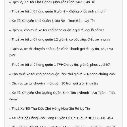
+ Dịch Vụ Xe Tải Chở Hàng Quận Tân Bình 24/7 | Giá Rẻ
+ Thuê xe tải chở hàng quận 6 giá rẻ - Không phát sinh chi phí
+ Xe Tải Chuyển Nhà Quận 3 Giá Rẻ – Trọn Gói – Uy Tín
+ Dịch vụ cho thuê xe tải chở hàng quận 7 giá rẻ, gọi là có xe!
+ Thuê xe tải chở hàng quận 12 giá rẻ, có bốc xếp, điều xe nhanh
+ Dịch vụ xe tải chuyển nhà quận Bình Thạnh giá rẻ, uy tín, phục vụ
24/7
+ Thuê xe tải chở hàng quận 1 TPHCM uy tín, giá rẻ, phục vụ 24/7
+ Cho thuê xe tải chở hàng quận Tân Phú giá rẻ ✓ Nhanh chóng 24/7
+ Dịch vụ xe tải chuyển nhà quận 10 trọn gói giá rẻ, uy tín
+ Xe Tải Chuyển Kho Xưởng Quận Bình Tân | Nhanh – An Toàn – Tiết
Kiệm
+ Thuê Xe Tải Thủ Đức Chở Hàng Hóa Giá Rẻ Uy Tín
+ Xe Tải Chở Hàng Chở Hàng Huyện Củ Chi Giá Rẻ ☎️0983 440 454