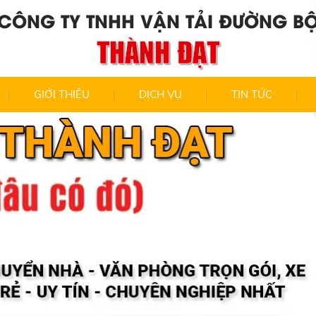
CÔNG TY TNHH VẬN TẢI ĐƯỜNG B
THÀNH ĐẠT
GIỚI THIỆU
DỊCH VỤ
TIN TỨC