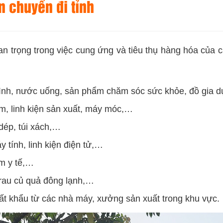
 chuyển đi tỉnh
n trọng trong việc cung ứng và tiêu thụ hàng hóa của c
ình, nước uống, sản phẩm chăm sóc sức khỏe, đồ gia 
m, linh kiện sản xuất, máy móc,…
dép, túi xách,…
y tính, linh kiện điện tử,…
m y tế,…
 rau củ quả đông lạnh,…
t khẩu từ các nhà máy, xưởng sản xuất trong khu vực.