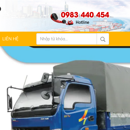
Ộ
0983 440 454
LIÊN HỆ