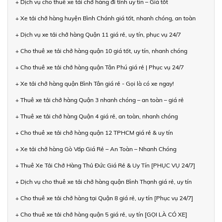
+ Dịch vụ cho thuê xe tải chở hàng đi tỉnh uy tín – Giá tốt
+ Xe tải chở hàng huyện Bình Chánh giá tốt, nhanh chóng, an toàn
+ Dịch vụ xe tải chở hàng Quận 11 giá rẻ, uy tín, phục vụ 24/7
+ Cho thuê xe tải chở hàng quận 10 giá tốt, uy tín, nhanh chóng
+ Cho thuê xe tải chở hàng quận Tân Phú giá rẻ | Phục vụ 24/7
+ Xe tải chở hàng quận Bình Tân giá rẻ - Gọi là có xe ngay!
+ Thuê xe tải chở hàng Quận 3 nhanh chóng – an toàn – giá rẻ
+ Thuê xe tải chở hàng Quận 4 giá rẻ, an toàn, nhanh chóng
+ Cho thuê xe tải chở hàng quận 12 TPHCM giá rẻ & uy tín
+ Xe tải chở hàng Gò Vấp Giá Rẻ – An Toàn – Nhanh Chóng
+ Thuê Xe Tải Chở Hàng Thủ Đức Giá Rẻ & Uy Tín [PHỤC VỤ 24/7]
+ Dịch vụ cho thuê xe tải chở hàng quận Bình Thạnh giá rẻ, uy tín
+ Cho thuê xe tải chở hàng tại Quận 8 giá rẻ, uy tín [Phục vụ 24/7]
+ Cho thuê xe tải chở hàng quận 5 giá rẻ, uy tín [GỌI LÀ CÓ XE]