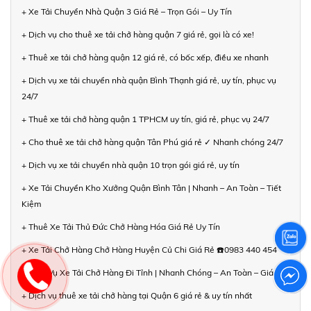
+ Xe Tải Chuyển Nhà Quận 3 Giá Rẻ – Trọn Gói – Uy Tín
+ Dịch vụ cho thuê xe tải chở hàng quận 7 giá rẻ, gọi là có xe!
+ Thuê xe tải chở hàng quận 12 giá rẻ, có bốc xếp, điều xe nhanh
+ Dịch vụ xe tải chuyển nhà quận Bình Thạnh giá rẻ, uy tín, phục vụ
24/7
+ Thuê xe tải chở hàng quận 1 TPHCM uy tín, giá rẻ, phục vụ 24/7
+ Cho thuê xe tải chở hàng quận Tân Phú giá rẻ ✓ Nhanh chóng 24/7
+ Dịch vụ xe tải chuyển nhà quận 10 trọn gói giá rẻ, uy tín
+ Xe Tải Chuyển Kho Xưởng Quận Bình Tân | Nhanh – An Toàn – Tiết
Kiệm
+ Thuê Xe Tải Thủ Đức Chở Hàng Hóa Giá Rẻ Uy Tín
+ Xe Tải Chở Hàng Chở Hàng Huyện Củ Chi Giá Rẻ ☎️0983 440 454
+ Dịch Vụ Xe Tải Chở Hàng Đi Tỉnh | Nhanh Chóng – An Toàn – Giá Rẻ
+ Dịch vụ thuê xe tải chở hàng tại Quận 6 giá rẻ & uy tín nhất