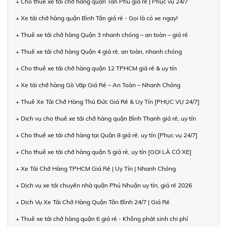
+ Cho thuê xe tải chở hàng quận Tân Phú giá rẻ | Phục vụ 24/7
+ Xe tải chở hàng quận Bình Tân giá rẻ - Gọi là có xe ngay!
+ Thuê xe tải chở hàng Quận 3 nhanh chóng – an toàn – giá rẻ
+ Thuê xe tải chở hàng Quận 4 giá rẻ, an toàn, nhanh chóng
+ Cho thuê xe tải chở hàng quận 12 TPHCM giá rẻ & uy tín
+ Xe tải chở hàng Gò Vấp Giá Rẻ – An Toàn – Nhanh Chóng
+ Thuê Xe Tải Chở Hàng Thủ Đức Giá Rẻ & Uy Tín [PHỤC VỤ 24/7]
+ Dịch vụ cho thuê xe tải chở hàng quận Bình Thạnh giá rẻ, uy tín
+ Cho thuê xe tải chở hàng tại Quận 8 giá rẻ, uy tín [Phục vụ 24/7]
+ Cho thuê xe tải chở hàng quận 5 giá rẻ, uy tín [GỌI LÀ CÓ XE]
+ Xe Tải Chở Hàng TPHCM Giá Rẻ | Uy Tín | Nhanh Chóng
+ Dịch vụ xe tải chuyển nhà quận Phú Nhuận uy tín, giá rẻ 2026
+ Dịch Vụ Xe Tải Chở Hàng Quận Tân Bình 24/7 | Giá Rẻ
+ Thuê xe tải chở hàng quận 6 giá rẻ - Không phát sinh chi phí