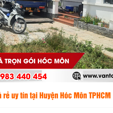
iá rẻ uy tín tại Huyện Hóc Môn TPHCM