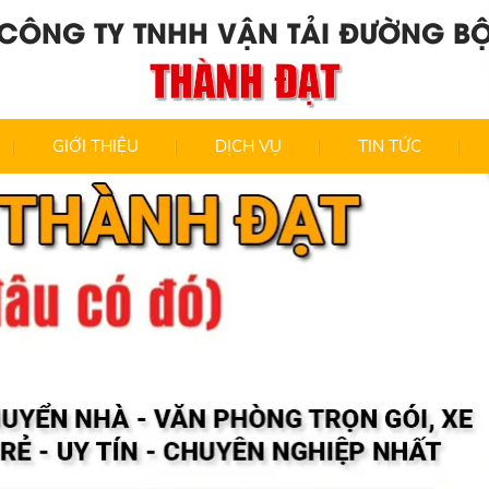
CÔNG TY TNHH VẬN TẢI ĐƯỜNG B
THÀNH ĐẠT
GIỚI THIỆU
DỊCH VỤ
TIN TỨC