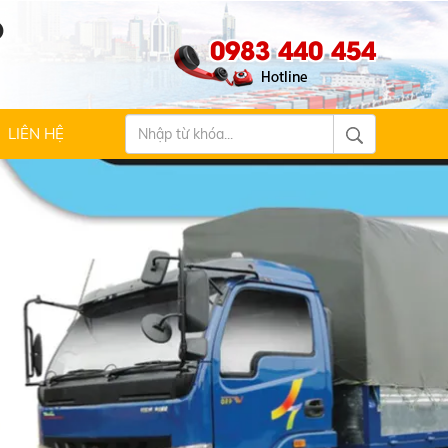
Ộ
0983 440 454
LIÊN HỆ