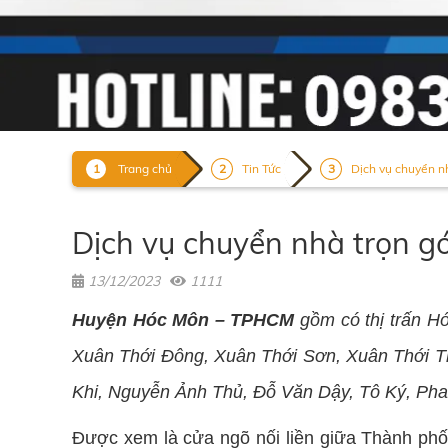
Trang chủ
Tin Tức
Dịch vụ chuyển nhà
Dịch vụ chuyển nhà trọn g
13/12/2023
1111
Huyện Hóc Môn – TPHCM
gồm có thị trấn H
Xuân Thới Đông, Xuân Thới Sơn, Xuân Thới 
Khi, Nguyễn Ảnh Thủ, Đỗ Văn Dậy, Tô Ký, Ph
Được xem là cửa ngõ nối liền giữa Thành phố