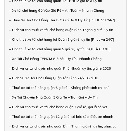
+ Cho thuê xe tải chở hàng quận 12 TPHCM giá rẻ & uy tín
+ Xe tải chở hàng Gò Vấp Giá Rẻ – An Toàn – Nhanh Chóng
+ Thuê Xe Tải Chở Hàng Thủ Đức Giá Rẻ & Uy Tín [PHỤC VỤ 24/7]
+ Dịch vụ cho thuê xe tải chở hàng quận Bình Thạnh giá rẻ, uy tín
+ Cho thuê xe tải chở hàng tại Quận 8 giá rẻ, uy tín [Phục vụ 24/7]
+ Cho thuê xe tải chở hàng quận 5 giá rẻ, uy tín [GỌI LÀ CÓ XE]
+ Xe Tải Chở Hàng TPHCM Giá Rẻ | Uy Tín | Nhanh Chóng
+ Dịch vụ xe tải chuyển nhà quận Phú Nhuận uy tín, giá rẻ 2026
+ Dịch Vụ Xe Tải Chở Hàng Quận Tân Bình 24/7 | Giá Rẻ
+ Thuê xe tải chở hàng quận 6 giá rẻ - Không phát sinh chi phí
+ Xe Tải Chuyển Nhà Quận 3 Giá Rẻ – Trọn Gói – Uy Tín
+ Dịch vụ cho thuê xe tải chở hàng quận 7 giá rẻ, gọi là có xe!
+ Thuê xe tải chở hàng quận 12 giá rẻ, có bốc xếp, điều xe nhanh
+ Dịch vụ xe tải chuyển nhà quận Bình Thạnh giá rẻ, uy tín, phục vụ