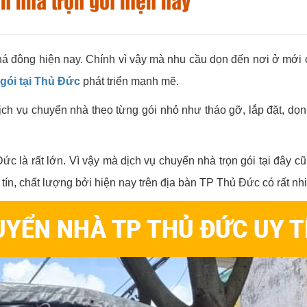
n nhà trọn gói hiện nay
á đông hiện nay. Chính vì vậy mà nhu cầu dọn đến nơi ở mới 
 gói tại Thủ Đức
phát triển mạnh mẽ.
ch vụ chuyển nhà theo từng gói nhỏ như tháo gỡ, lắp đặt, dọn 
ức là rất lớn. Vì vậy mà dịch vụ chuyển nhà trọn gói tại đây
ín, chất lượng bởi hiện nay trên địa bàn TP Thủ Đức có rất nhi