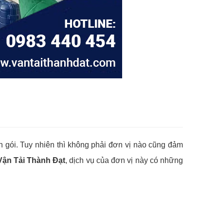
n gói. Tuy nhiên thì không phải đơn vị nào cũng đảm
Vận Tải Thành Đạt
, dịch vụ của đơn vị này có những