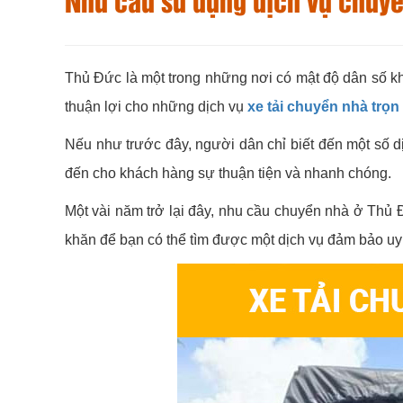
Nhu cầu sử dụng dịch vụ chuyể
Thủ Đức là một trong những nơi có mật độ dân số kh
thuận lợi cho những dịch vụ
xe tải chuyển nhà trọn
Nếu như trước đây, người dân chỉ biết đến một số dị
đến cho khách hàng sự thuận tiện và nhanh chóng.
Một vài năm trở lại đây, nhu cầu chuyển nhà ở Thủ Đ
khăn để bạn có thể tìm được một dịch vụ đảm bảo uy t