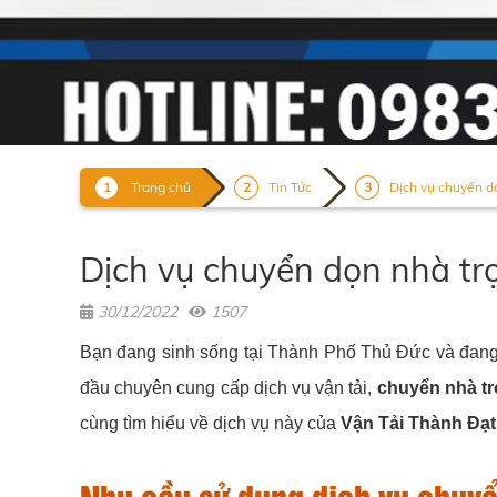
Trang chủ
Tin Tức
Dịch vụ chuyển dọn
Dịch vụ chuyển dọn nhà trọ
30/12/2022
1507
Bạn đang sinh sống tại Thành Phố Thủ Đức và đang 
đầu chuyên cung cấp dịch vụ vận tải,
chuyển nhà tr
cùng tìm hiểu về dịch vụ này của
Vận Tải Thành Đạt