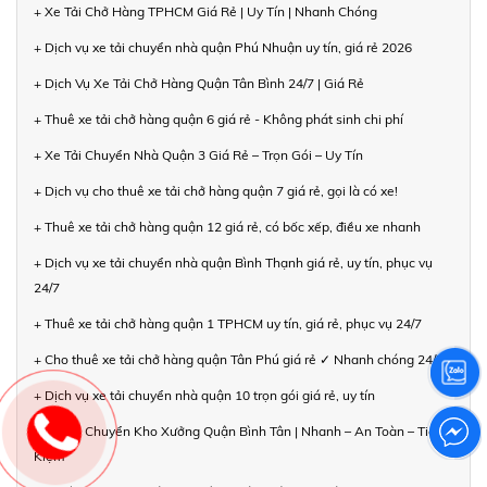
+ Xe Tải Chở Hàng TPHCM Giá Rẻ | Uy Tín | Nhanh Chóng
+ Dịch vụ xe tải chuyển nhà quận Phú Nhuận uy tín, giá rẻ 2026
+ Dịch Vụ Xe Tải Chở Hàng Quận Tân Bình 24/7 | Giá Rẻ
+ Thuê xe tải chở hàng quận 6 giá rẻ - Không phát sinh chi phí
+ Xe Tải Chuyển Nhà Quận 3 Giá Rẻ – Trọn Gói – Uy Tín
+ Dịch vụ cho thuê xe tải chở hàng quận 7 giá rẻ, gọi là có xe!
+ Thuê xe tải chở hàng quận 12 giá rẻ, có bốc xếp, điều xe nhanh
+ Dịch vụ xe tải chuyển nhà quận Bình Thạnh giá rẻ, uy tín, phục vụ
24/7
+ Thuê xe tải chở hàng quận 1 TPHCM uy tín, giá rẻ, phục vụ 24/7
+ Cho thuê xe tải chở hàng quận Tân Phú giá rẻ ✓ Nhanh chóng 24/7
+ Dịch vụ xe tải chuyển nhà quận 10 trọn gói giá rẻ, uy tín
+ Xe Tải Chuyển Kho Xưởng Quận Bình Tân | Nhanh – An Toàn – Tiết
Kiệm