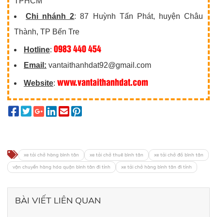
TPHCM
Chi nhánh 2
: 87 Huỳnh Tấn Phát, huyện Châu
Thành, TP Bến Tre
0983 440 454
Hotline
:
Email:
vantaithanhdat92@gmail.com
www.vantaithanhdat.com
Website
:
xe tải chở hàng bình tân
xe tải chở thuê bình tân
xe tải chở đồ bình tân
vận chuyển hàng hóa quận bình tân đi tỉnh
xe tải chở hàng bình tân đi tỉnh
BÀI VIẾT LIÊN QUAN