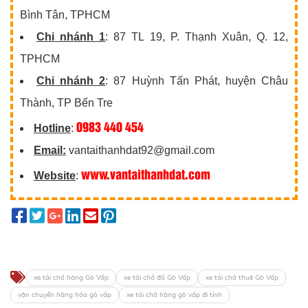
Bình Tân, TPHCM
Chi nhánh 1
: 87 TL 19, P. Thạnh Xuân, Q. 12,
TPHCM
Chi nhánh 2
: 87 Huỳnh Tấn Phát, huyện Châu
Thành, TP Bến Tre
0983 440 454
Hotline
:
Email:
vantaithanhdat92@gmail.com
www.vantaithanhdat.com
Website
:
xe tải chở hàng Gò Vấp
xe tải chở đồ Gò Vấp
xe tải chở thuê Gò Vấp
vận chuyển hàng hóa gò vấp
xe tải chở hàng gò vấp đi tỉnh