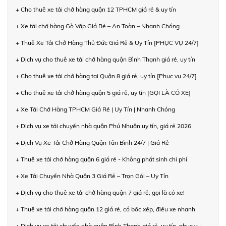
+ Cho thuê xe tải chở hàng quận 12 TPHCM giá rẻ & uy tín
+ Xe tải chở hàng Gò Vấp Giá Rẻ – An Toàn – Nhanh Chóng
+ Thuê Xe Tải Chở Hàng Thủ Đức Giá Rẻ & Uy Tín [PHỤC VỤ 24/7]
+ Dịch vụ cho thuê xe tải chở hàng quận Bình Thạnh giá rẻ, uy tín
+ Cho thuê xe tải chở hàng tại Quận 8 giá rẻ, uy tín [Phục vụ 24/7]
+ Cho thuê xe tải chở hàng quận 5 giá rẻ, uy tín [GỌI LÀ CÓ XE]
+ Xe Tải Chở Hàng TPHCM Giá Rẻ | Uy Tín | Nhanh Chóng
+ Dịch vụ xe tải chuyển nhà quận Phú Nhuận uy tín, giá rẻ 2026
+ Dịch Vụ Xe Tải Chở Hàng Quận Tân Bình 24/7 | Giá Rẻ
+ Thuê xe tải chở hàng quận 6 giá rẻ - Không phát sinh chi phí
+ Xe Tải Chuyển Nhà Quận 3 Giá Rẻ – Trọn Gói – Uy Tín
+ Dịch vụ cho thuê xe tải chở hàng quận 7 giá rẻ, gọi là có xe!
+ Thuê xe tải chở hàng quận 12 giá rẻ, có bốc xếp, điều xe nhanh
+ Dịch vụ xe tải chuyển nhà quận Bình Thạnh giá rẻ, uy tín, phục vụ