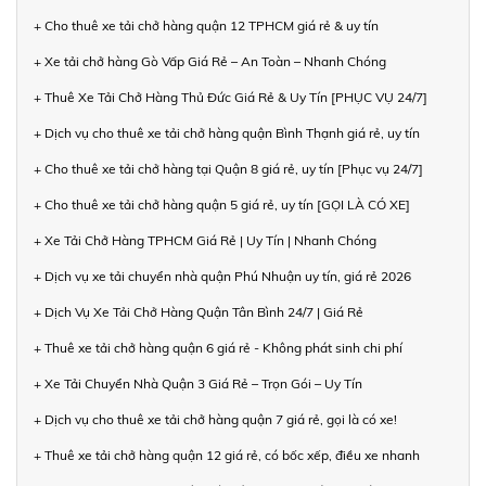
+ Cho thuê xe tải chở hàng quận 12 TPHCM giá rẻ & uy tín
+ Xe tải chở hàng Gò Vấp Giá Rẻ – An Toàn – Nhanh Chóng
+ Thuê Xe Tải Chở Hàng Thủ Đức Giá Rẻ & Uy Tín [PHỤC VỤ 24/7]
+ Dịch vụ cho thuê xe tải chở hàng quận Bình Thạnh giá rẻ, uy tín
+ Cho thuê xe tải chở hàng tại Quận 8 giá rẻ, uy tín [Phục vụ 24/7]
+ Cho thuê xe tải chở hàng quận 5 giá rẻ, uy tín [GỌI LÀ CÓ XE]
+ Xe Tải Chở Hàng TPHCM Giá Rẻ | Uy Tín | Nhanh Chóng
+ Dịch vụ xe tải chuyển nhà quận Phú Nhuận uy tín, giá rẻ 2026
+ Dịch Vụ Xe Tải Chở Hàng Quận Tân Bình 24/7 | Giá Rẻ
+ Thuê xe tải chở hàng quận 6 giá rẻ - Không phát sinh chi phí
+ Xe Tải Chuyển Nhà Quận 3 Giá Rẻ – Trọn Gói – Uy Tín
+ Dịch vụ cho thuê xe tải chở hàng quận 7 giá rẻ, gọi là có xe!
+ Thuê xe tải chở hàng quận 12 giá rẻ, có bốc xếp, điều xe nhanh