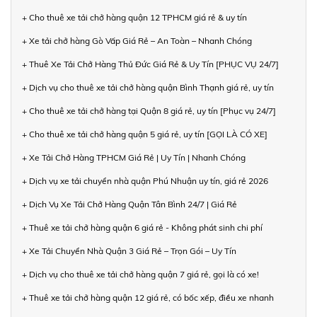
+ Cho thuê xe tải chở hàng quận 12 TPHCM giá rẻ & uy tín
+ Xe tải chở hàng Gò Vấp Giá Rẻ – An Toàn – Nhanh Chóng
+ Thuê Xe Tải Chở Hàng Thủ Đức Giá Rẻ & Uy Tín [PHỤC VỤ 24/7]
+ Dịch vụ cho thuê xe tải chở hàng quận Bình Thạnh giá rẻ, uy tín
+ Cho thuê xe tải chở hàng tại Quận 8 giá rẻ, uy tín [Phục vụ 24/7]
+ Cho thuê xe tải chở hàng quận 5 giá rẻ, uy tín [GỌI LÀ CÓ XE]
+ Xe Tải Chở Hàng TPHCM Giá Rẻ | Uy Tín | Nhanh Chóng
+ Dịch vụ xe tải chuyển nhà quận Phú Nhuận uy tín, giá rẻ 2026
+ Dịch Vụ Xe Tải Chở Hàng Quận Tân Bình 24/7 | Giá Rẻ
+ Thuê xe tải chở hàng quận 6 giá rẻ - Không phát sinh chi phí
+ Xe Tải Chuyển Nhà Quận 3 Giá Rẻ – Trọn Gói – Uy Tín
+ Dịch vụ cho thuê xe tải chở hàng quận 7 giá rẻ, gọi là có xe!
+ Thuê xe tải chở hàng quận 12 giá rẻ, có bốc xếp, điều xe nhanh