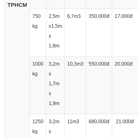
TPHCM
750
2,5m
6,7m3
350.000đ
17.000đ
kg
x1,5m
x
1,8m
1000
3,2m
10,3m3
550.000đ
20.000đ
kg
x
1,7m
x
1,9m
1250
3,2m
11m3
680.000đ
21.000đ
kg
x