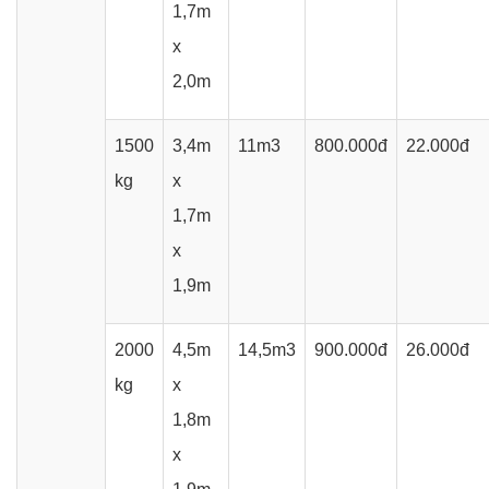
1,7m
x
2,0m
1500
3,4m
11m3
800.000đ
22.000đ
kg
x
1,7m
x
1,9m
2000
4,5m
14,5m3
900.000đ
26.000đ
kg
x
1,8m
x