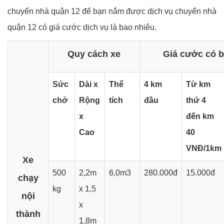
chuyển nhà quận 12 để bạn nắm được dịch vụ chuyển nhà
quận 12 có giá cước dịch vụ là bao nhiêu.
Quy cách xe
Giá cước có bô
Sức
Dài x
Thể
4 km
Từ km
chở
Rộng
tích
đầu
thứ 4
x
đến km
Cao
40
VNĐ/1km
Xe
500
2,2m
6,0m3
280.000đ
15.000đ
chạy
kg
x 1,5
nội
x
thành
1,8m