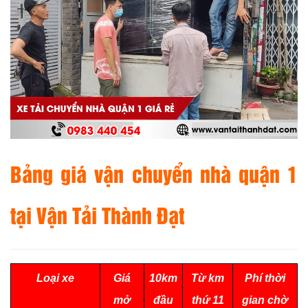
Bảng giá vận chuyển nhà quận 1
tại Vận Tải Thành Đạt
Loại xe
Giá
10km
Từ km
Phí thời
mở
đầu
thứ 11
gian chờ