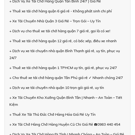
+ Dịch Vụ Xe Tải Chở Hàng Quận Tân Bình 24/7 | Giá Rẻ
+ Thuê xe tải chở hàng quận 6 giá rẻ - Không phát sinh chi phí
+ Xe Tải Chuyển Nhà Quận 3 Giá Rẻ – Trọn Gói – Uy Tín
+ Dịch vụ cho thuê xe tải chở hàng quận 7 giá rẻ, gọi là có xe!
+ Thuê xe tải chở hàng quận 12 giá rẻ, có bốc xếp, điều xe nhanh
+ Dịch vụ xe tải chuyển nhà quận Bình Thạnh giá rẻ, uy tín, phục vụ
24/7
+ Thuê xe tải chở hàng quận 1 TPHCM uy tín, giá rẻ, phục vụ 24/7
+ Cho thuê xe tải chở hàng quận Tân Phú giá rẻ ✓ Nhanh chóng 24/7
+ Dịch vụ xe tải chuyển nhà quận 10 trọn gói giá rẻ, uy tín
+ Xe Tải Chuyển Kho Xưởng Quận Bình Tân | Nhanh – An Toàn – Tiết
Kiệm
+ Thuê Xe Tải Thủ Đức Chở Hàng Hóa Giá Rẻ Uy Tín
+ Xe Tải Chở Hàng Chở Hàng Huyện Củ Chi Giá Rẻ ☎️0983 440 454
+ Dịch Vụ Xe Tải Chở Hàng Đi Tỉnh | Nhanh Chóng – An Toàn – Giá Rẻ