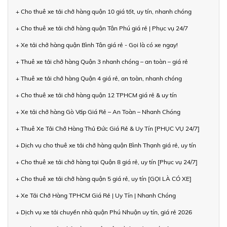
+ Cho thuê xe tải chở hàng quận 10 giá tốt, uy tín, nhanh chóng
+ Cho thuê xe tải chở hàng quận Tân Phú giá rẻ | Phục vụ 24/7
+ Xe tải chở hàng quận Bình Tân giá rẻ - Gọi là có xe ngay!
+ Thuê xe tải chở hàng Quận 3 nhanh chóng – an toàn – giá rẻ
+ Thuê xe tải chở hàng Quận 4 giá rẻ, an toàn, nhanh chóng
+ Cho thuê xe tải chở hàng quận 12 TPHCM giá rẻ & uy tín
+ Xe tải chở hàng Gò Vấp Giá Rẻ – An Toàn – Nhanh Chóng
+ Thuê Xe Tải Chở Hàng Thủ Đức Giá Rẻ & Uy Tín [PHỤC VỤ 24/7]
+ Dịch vụ cho thuê xe tải chở hàng quận Bình Thạnh giá rẻ, uy tín
+ Cho thuê xe tải chở hàng tại Quận 8 giá rẻ, uy tín [Phục vụ 24/7]
+ Cho thuê xe tải chở hàng quận 5 giá rẻ, uy tín [GỌI LÀ CÓ XE]
+ Xe Tải Chở Hàng TPHCM Giá Rẻ | Uy Tín | Nhanh Chóng
+ Dịch vụ xe tải chuyển nhà quận Phú Nhuận uy tín, giá rẻ 2026