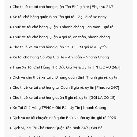
+ Cho thuê xe tải chở hàng quận Tân Phú giá rẻ | Phục vụ 24/7
+ Xe tải chở hàng quận Bình Tân giá rẻ - Gọi là có xe ngay!
+ Thuê xe tải chở hàng Quận 3 nhanh chóng – an toàn – giá rẻ
+ Thuê xe tải chở hàng Quận 4 giá rẻ, an toàn, nhanh chóng
+ Cho thuê xe tải chở hàng quận 12 TPHCM giá rẻ & uy tín
+ Xe tải chở hàng Gò Vấp Giá Rẻ – An Toàn – Nhanh Chóng
+ Thuê Xe Tải Chở Hàng Thủ Đức Giá Rẻ & Uy Tín [PHỤC VỤ 24/7]
+ Dịch vụ cho thuê xe tải chở hàng quận Bình Thạnh giá rẻ, uy tín
+ Cho thuê xe tải chở hàng tại Quận 8 giá rẻ, uy tín [Phục vụ 24/7]
+ Cho thuê xe tải chở hàng quận 5 giá rẻ, uy tín [GỌI LÀ CÓ XE]
+ Xe Tải Chở Hàng TPHCM Giá Rẻ | Uy Tín | Nhanh Chóng
+ Dịch vụ xe tải chuyển nhà quận Phú Nhuận uy tín, giá rẻ 2026
+ Dịch Vụ Xe Tải Chở Hàng Quận Tân Bình 24/7 | Giá Rẻ