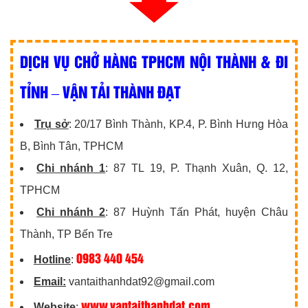
DỊCH VỤ CHỞ HÀNG TPHCM NỘI THÀNH & ĐI
TỈNH – VẬN TẢI THÀNH ĐẠT
Trụ sở
: 20/17 Bình Thành, KP.4, P. Bình Hưng Hòa
B, Bình Tân, TPHCM
Chi nhánh 1
: 87 TL 19, P. Thạnh Xuân, Q. 12,
TPHCM
Chi nhánh 2
: 87 Huỳnh Tấn Phát, huyện Châu
Thành, TP Bến Tre
0983 440 454
Hotline
:
Email:
vantaithanhdat92@gmail.com
www.vantaithanhdat.com
Website
: