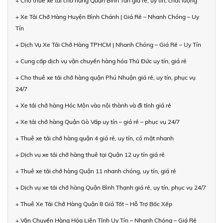
+ Cho thuê xe tải chở hàng Quận Bình Tân giá rẻ, uy tín, chất lượng
+ Xe Tải Chở Hàng Huyện Bình Chánh | Giá Rẻ – Nhanh Chóng – Uy
Tín
+ Dịch Vụ Xe Tải Chở Hàng TPHCM | Nhanh Chóng – Giá Rẻ – Uy Tín
+ Cung cấp dịch vụ vận chuyển hàng hóa Thủ Đức uy tín, giá rẻ
+ Cho thuê xe tải chở hàng quận Phú Nhuận giá rẻ, uy tín, phục vụ
24/7
+ Xe tải chở hàng Hóc Môn vào nội thành và đi tỉnh giá rẻ
+ Xe tải chở hàng Quận Gò Vấp uy tín – giá rẻ – phục vụ 24/7
+ Thuê xe tải chở hàng quận 4 giá rẻ, uy tín, có mặt nhanh
+ Dịch vụ xe tải chở hàng thuê tại Quận 12 uy tín giá rẻ
+ Thuê xe tải chở hàng Quận 11 nhanh chóng, uy tín, giá rẻ
+ Dịch vụ xe tải chở hàng Quận Bình Thạnh giá rẻ, uy tín, phục vụ 24/7
+ Thuê Xe Tải Chở Hàng Quận 8 Giá Tốt – Hỗ Trợ Bốc Xếp
+ Vận Chuyển Hàng Hóa Liên Tỉnh Uy Tín – Nhanh Chóng – Giá Rẻ