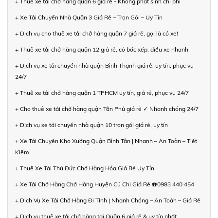
+ Thuê xe tải chở hàng quận 6 giá rẻ - Không phát sinh chi phí
+ Xe Tải Chuyển Nhà Quận 3 Giá Rẻ – Trọn Gói – Uy Tín
+ Dịch vụ cho thuê xe tải chở hàng quận 7 giá rẻ, gọi là có xe!
+ Thuê xe tải chở hàng quận 12 giá rẻ, có bốc xếp, điều xe nhanh
+ Dịch vụ xe tải chuyển nhà quận Bình Thạnh giá rẻ, uy tín, phục vụ
24/7
+ Thuê xe tải chở hàng quận 1 TPHCM uy tín, giá rẻ, phục vụ 24/7
+ Cho thuê xe tải chở hàng quận Tân Phú giá rẻ ✓ Nhanh chóng 24/7
+ Dịch vụ xe tải chuyển nhà quận 10 trọn gói giá rẻ, uy tín
+ Xe Tải Chuyển Kho Xưởng Quận Bình Tân | Nhanh – An Toàn – Tiết
Kiệm
+ Thuê Xe Tải Thủ Đức Chở Hàng Hóa Giá Rẻ Uy Tín
+ Xe Tải Chở Hàng Chở Hàng Huyện Củ Chi Giá Rẻ ☎️0983 440 454
+ Dịch Vụ Xe Tải Chở Hàng Đi Tỉnh | Nhanh Chóng – An Toàn – Giá Rẻ
+ Dịch vụ thuê xe tải chở hàng tại Quận 6 giá rẻ & uy tín nhất