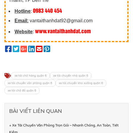
Thành, TP Bến Tre
0983 440 454
Hotline
:
Email:
vantaithanhdat92@gmail.com
www.vantaithanhdat.com
Website
:
xe tải chở hàng quận 6
xe tải chuyển nhà quận 6
xe tải chuyển văn phòng quận 6
xe tải chuyển kho xưởng quận 6
xe tải chở đồ quận 6
BÀI VIẾT LIÊN QUAN
+ Xe Tải Chuyển Văn Phòng Trọn Gói – Nhanh Chóng, An Toàn, Tiết
Kiệm