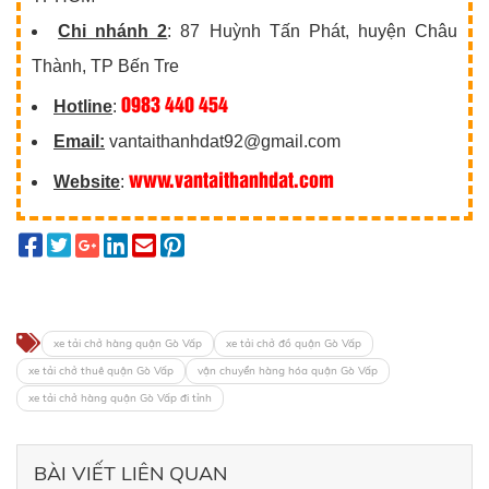
Chi nhánh 2
: 87 Huỳnh Tấn Phát, huyện Châu
Thành, TP Bến Tre
0983 440 454
Hotline
:
Email:
vantaithanhdat92@gmail.com
www.vantaithanhdat.com
Website
:
xe tải chở hàng quận Gò Vấp
xe tải chở đồ quận Gò Vấp
xe tải chở thuê quận Gò Vấp
vận chuyển hàng hóa quận Gò Vấp
xe tải chở hàng quận Gò Vấp đi tỉnh
BÀI VIẾT LIÊN QUAN