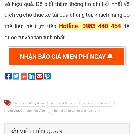
và hiệu quả. Để biết thêm thông tin chi tiết nhất về
dịch vụ cho thuê xe tải của chúng tôi, khách hàng có
thể liên hệ trực tiếp
Hotline: 0983 440 454
để
được tư vấn tận tình nhất.
xe tải chở hàng dĩ an
xe tải chở đồ dĩ an
xe tải chở thuê dĩ an
vận chuyển hàng hóa dĩ an
nhận chở hàng hóa dĩ an giá rẻ
BÀI VIẾT LIÊN QUAN