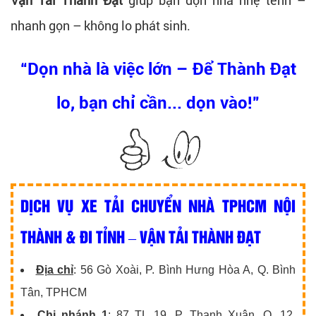
nhanh gọn – không lo phát sinh.
“Dọn nhà là việc lớn – Để Thành Đạt
lo, bạn chỉ cần... dọn vào!”
DỊCH VỤ XE TẢI CHUYỂN NHÀ TPHCM NỘI
THÀNH & ĐI TỈNH – VẬN TẢI THÀNH ĐẠT
Địa chỉ
: 56 Gò Xoài, P. Bình Hưng Hòa A, Q. Bình
Tân, TPHCM
Chi nhánh 1
: 87 TL 19, P. Thạnh Xuân, Q. 12,