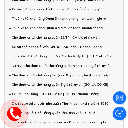
+ Xe tải chở hàng quận Bình Tân giá rẻ - Gọi là có xe ngay!
+ Thuê xe tải chở hàng Quận 3 nhanh chóng – an toàn – giá rẻ
+ Thuê xe tải chở hàng Quận 4 giá rẻ, an toàn, nhanh chóng
+ Cho thuê xe tải chở hàng quận 12 TPHCM giá rẻ & uy tín
+ Xe tải chở hàng Gò Vấp Giá Rẻ – An Toàn – Nhanh Chóng
+ Thuê Xe Tải Chở Hàng Thủ Đức Giá Rẻ & Uy Tín [PHỤC VỤ 24/7]
+ Dịch vụ cho thuê xe tải chở hàng quận Bình Thạnh giá rẻ, uy tín
+ Cho thuê xe tải chở hàng tại Quận 8 giá rẻ, uy tín [Phục vụ 24/7]
+ Cho thuê xe tải chở hàng quận 5 giá rẻ, uy tín [GỌI LÀ CÓ XE]
+ Xe Tải Chở Hàng TPHCM Giá Rẻ | Uy Tín | Nhanh Chóng
+ Dịch vụ xe tải chuyển nhà quận Phú Nhuận uy tín, giá rẻ 2026
+ Dịch Vụ Xe Tải Chở Hàng Quận Tân Bình 24/7 | Giá Rẻ
+ Thuê xe tải chở hàng quận 6 giá rẻ - Không phát sinh chi phí