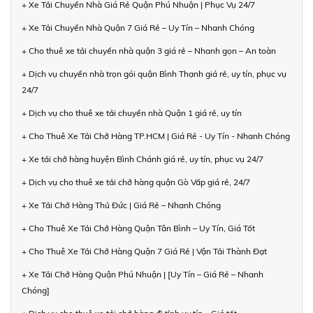
+ Xe Tải Chuyển Nhà Giá Rẻ Quận Phú Nhuận | Phục Vụ 24/7
+ Xe Tải Chuyển Nhà Quận 7 Giá Rẻ – Uy Tín – Nhanh Chóng
+ Cho thuê xe tải chuyển nhà quận 3 giá rẻ – Nhanh gọn – An toàn
+ Dịch vụ chuyển nhà trọn gói quận Bình Thạnh giá rẻ, uy tín, phục vụ
24/7
+ Dịch vụ cho thuê xe tải chuyển nhà Quận 1 giá rẻ, uy tín
+ Cho Thuê Xe Tải Chở Hàng TP.HCM | Giá Rẻ - Uy Tín - Nhanh Chóng
+ Xe tải chở hàng huyện Bình Chánh giá rẻ, uy tín, phục vụ 24/7
+ Dịch vụ cho thuê xe tải chở hàng quận Gò Vấp giá rẻ, 24/7
+ Xe Tải Chở Hàng Thủ Đức | Giá Rẻ – Nhanh Chóng
+ Cho Thuê Xe Tải Chở Hàng Quận Tân Bình – Uy Tín, Giá Tốt
+ Cho Thuê Xe Tải Chở Hàng Quận 7 Giá Rẻ | Vận Tải Thành Đạt
+ Xe Tải Chở Hàng Quận Phú Nhuận | [Uy Tín – Giá Rẻ – Nhanh
Chóng]