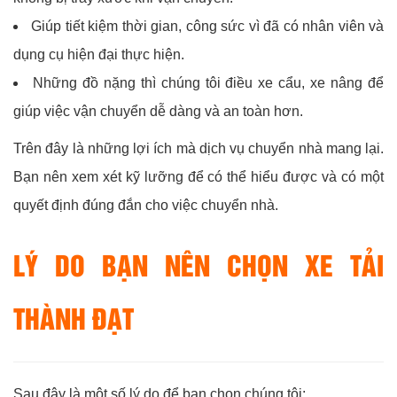
Giúp tiết kiệm thời gian, công sức vì đã có nhân viên và
dụng cụ hiện đại thực hiện.
Những đồ nặng thì chúng tôi điều xe cẩu, xe nâng để
giúp việc vận chuyển dễ dàng và an toàn hơn.
Trên đây là những lợi ích mà dịch vụ chuyển nhà mang lại.
Bạn nên xem xét kỹ lưỡng để có thể hiểu được và có một
quyết định đúng đắn cho việc chuyển nhà.
LÝ DO BẠN NÊN CHỌN XE TẢI
THÀNH ĐẠT
Sau đây là một số lý do để bạn chọn chúng tôi: