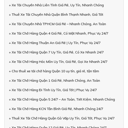
+ Xe Tải Chuyển Nhà Liên Tỉnh Giá Rẻ, Uy Tín, Nhanh Chóng
+ Thuê Xe Tải Chuyển Nhà Quận Bình Thạnh Nhanh, Giá Tốt
+ Xe Tải Chuyển Nhà TPHCM Giá Rẻ – Nhanh Chóng, An Toàn
+ Xe Tải Chở Hàng Quận 4 Giá Rẻ, Có Mặt Nhanh, Phục Vụ 24/7
+ Xe Tải Chở Hàng Thuận An Giá Rẻ | Uy Tín, Phục Vụ 24/7
+ Xe Tải Chở Hàng Quận 7 Uy Tín, Giá Rẻ, Có Xe Nhanh 24/7
+ Xe Tải Chở Hàng Hóc Môn Uy Tín, Giá Rẻ, Gọi Xe Nhanh 24/7
+ Cho thuê xe tải chở hàng Quận 10 uy tín, giá rẻ, tận tâm
+ Xe Tải Chở Hàng Quận 1 Giá Rẻ, Nhanh Chóng, An Toàn
+ Xe Tải Chở Hàng Đi Tỉnh Uy Tín, Giá Tốt | Phục Vụ 24/7
+ Xe Tải Chở Hàng Quận 5 24/7 – An Toàn, Tiết Kiệm, Nhanh Chóng
+ Xe Tải Chở Hàng KCN Tân Bình Giá Rẻ, Nhanh Chóng 24/7
+ Thuê Xe Tải Chở Hàng Quận Gò Vấp Uy Tín, Giá Tốt, Phục Vụ 24/7
+ Xe Tải Chở Hàng Quận 12 Giá Rẻ, Uy Tín, Nhanh Chóng 24/7