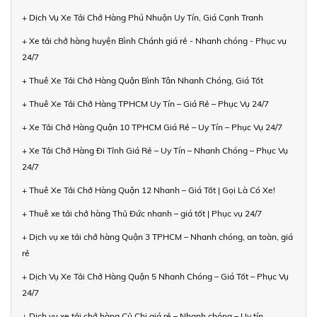
+ Dịch Vụ Xe Tải Chở Hàng Phú Nhuận Uy Tín, Giá Cạnh Tranh
+ Xe tải chở hàng huyện Bình Chánh giá rẻ - Nhanh chóng - Phục vụ
24/7
+ Thuê Xe Tải Chở Hàng Quận Bình Tân Nhanh Chóng, Giá Tốt
+ Thuê Xe Tải Chở Hàng TPHCM Uy Tín – Giá Rẻ – Phục Vụ 24/7
+ Xe Tải Chở Hàng Quận 10 TPHCM Giá Rẻ – Uy Tín – Phục Vụ 24/7
+ Xe Tải Chở Hàng Đi Tỉnh Giá Rẻ – Uy Tín – Nhanh Chóng – Phục Vụ
24/7
+ Thuê Xe Tải Chở Hàng Quận 12 Nhanh – Giá Tốt | Gọi Là Có Xe!
+ Thuê xe tải chở hàng Thủ Đức nhanh – giá tốt | Phục vụ 24/7
+ Dịch vụ xe tải chở hàng Quận 3 TPHCM – Nhanh chóng, an toàn, giá
rẻ
+ Dịch Vụ Xe Tải Chở Hàng Quận 5 Nhanh Chóng – Giá Tốt – Phục Vụ
24/7
+ Dịch vụ xe tải chở hàng Củ Chi giá rẻ – Nhanh chóng – Uy tín