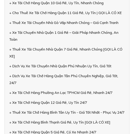
+ Xe Tải Chở Hàng Quận 10 Giá Rẻ, Uy Tín, Nhanh Chóng
+ Cho Thuê Xe Tải Chở Hàng Quận 11 Giá Rẻ, Uy Tín | GỌI LÀ CÓ XE
+ Thuê Xe Tải Chuyển Nhà Gò Vấp Nhanh Chóng – Giá Cạnh Tranh
+ Xe Tải Chuyển Nhà Quận 1 Giá Rẻ – Giải Pháp Nhanh Chóng, An
Toàn
+ Thuê Xe Tải Chuyển Nhà Quận 7 Giá Rẻ, Nhanh Chóng [GỌI LÀ CÓ
XE]
+ Dịch Vụ Xe Tải Chuyển Nhà Quận Phú Nhuận Uy Tín, Giá Tốt
+ Dịch Vụ Xe Tải Chở Hàng Quận Tân Phú Chuyên Nghiệp, Giá Tốt,
24/7
+ Xe Tải Chở Hàng Phường An Lạc TPHCM Giá Rẻ, Nhanh 24/7
+ Xe Tải Chở Hàng Quận 12 Giá Rẻ, Uy Tín 24/7
+ Thuê Xe Tải Chở Hàng Bình Tân Uy Tín - Giá Tốt Nhất - Phục Vụ 24/7
+ Xe Tải Chở Hàng Bình Thạnh Giá Rẻ, Uy Tín [GỌI LÀ CÓ XE]
+ Xe Tải Chở Hàng Quận 5 Giá Rẻ, Có Xe Nhanh 24/7