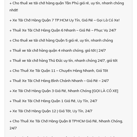
+ Cho thuê xe tải chở hàng quận Tân Phú giá rẻ, uy tín, nhanh chóng
nhất!
+ Xe Tải Chở Hàng Quận 7 TP.HCM Uy Tín, Giá Rẻ – Gọi Là Có Xe!
+ Thuê Xe Tải Chở Hàng Quận 6 Nhanh – Giá Rẻ – Phục Vụ 24/7
+ Cho thuê xe tải chở hàng Quận 5 giá rẻ, uy tín, nhanh chóng
+ Thuê xe tải chở hàng quận 4 nhanh chóng, giá tốt | 24/7
+ Thuê xe tải chở hàng Thủ Đức uy tín, nhanh chóng 24/7, giá tốt
+ Cho Thuê Xe Tải Quận 11 – Chuyển Hàng Nhanh, Giá Tốt
+ Thuê Xe Tải Chở Hàng Bình Chánh Nhanh – Giá Rẻ – 24/7
+ Xe Tải Chở Hàng Quận 3 Giá Rẻ, Nhanh Chóng [GỌI LÀ CÓ XE]
+ Thuê Xe Tải Chở Hàng Quận 1 Giá Rẻ, Uy Tín, 24/7
+ Xe Tải Chở Hàng Quận 12 | Giá Tốt, Uy Tín, 24/7
+ Cho Thuê Xe Tải Chở Hàng Quận 8 TPHCM Giá Rẻ, Nhanh Chóng,
24/7