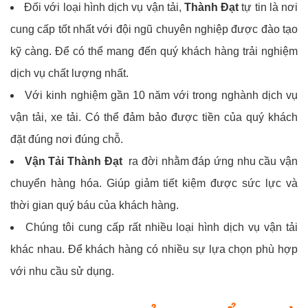
Đối với loại hình dịch vụ vận tải,
Thành Đạt
tự tin là nơi
cung cấp tốt nhất với đội ngũ chuyên nghiệp được đào tạo
kỹ càng. Để có thể mang đến quý khách hàng trải nghiệm
dịch vụ chất lượng nhất.
Với kinh nghiệm gần 10 năm với trong nghành dịch vụ
vận tải, xe tải. Có thể đảm bảo được tiền của quý khách
đặt đúng nơi đúng chỗ.
Vận Tải Thành Đạt
ra đời nhằm đáp ứng nhu cầu vận
chuyển hàng hóa. Giúp giảm tiết kiệm được sức lực và
thời gian quý báu của khách hàng.
Chúng tôi cung cấp rất nhiều loại hình dịch vụ vận tải
khác nhau. Để khách hàng có nhiều sự lựa chọn phù hợp
với nhu cầu sử dụng.