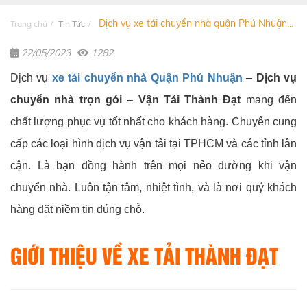
Dịch vụ xe tải chuyển nhà quận Phú Nhuận...
Trang chủ
Tin Tức
22/05/2023
1282
Dịch vụ
xe tải chuyển nhà Quận Phú Nhuận
–
Dịch vụ
chuyển nhà trọn gói
–
Vận Tải Thành Đạt
mang đến
chất lượng phục vụ tốt nhất cho khách hàng. Chuyên cung
cấp các loại hình dịch vụ vận tải tại TPHCM và các tỉnh lân
cận. Là bạn đồng hành trên mọi nẻo đường khi vận
chuyển nhà. Luôn tận tâm, nhiệt tình, và là nơi quý khách
hàng đặt niềm tin đúng chỗ.
GIỚI THIỆU VỀ XE TẢI THÀNH ĐẠT