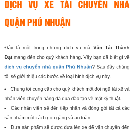
DỊCH VỤ XE TẢI CHUYỂN NHÀ
QUẬN PHÚ NHUẬN
Đây là một trong những dịch vụ mà
Vận Tải Thành
Đạt
mang đến cho quý khách hàng. Vậy bạn đã biết gì về
dịch vụ chuyển nhà quận Phú Nhuận
? Sau đây chúng
tôi sẽ giới thiệu các bước về loại hình dịch vụ này.
Chúng tôi cung cấp cho quý khách một đội ngũ tài xế và
nhân viên chuyển hàng đã qua đào tạo về mặt kỹ thuật.
Các nhân viên sẽ đến tiếp nhận và đóng gói tất cả các
sản phẩm một cách gọn gàng và an toàn.
Đưa sản phẩm sẽ được đưa lên xe để vận chuyển đến