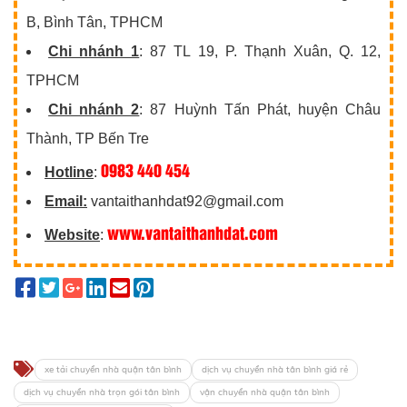
B, Bình Tân, TPHCM
Chi nhánh 1
: 87 TL 19, P. Thạnh Xuân, Q. 12,
TPHCM
Chi nhánh 2
: 87 Huỳnh Tấn Phát, huyện Châu
Thành, TP Bến Tre
0983 440 454
Hotline
:
Email:
vantaithanhdat92@gmail.com
www.vantaithanhdat.com
Website
:
xe tải chuyển nhà quận tân bình
dịch vụ chuyển nhà tân bình giá rẻ
dịch vụ chuyển nhà trọn gói tân bình
vận chuyển nhà quận tân bình