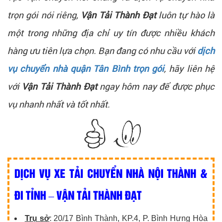
trọn gói nói riêng,
Vận Tải Thành Đạt
luôn tự hào là
một trong những địa chỉ uy tín được nhiều khách
hàng ưu tiên lựa chọn. Bạn đang có nhu cầu với
dịch
vụ chuyển nhà quận Tân Bình trọn gói
, hãy liên hệ
với
Vận Tải Thành Đạt
ngay hôm nay để được phục
vụ nhanh nhất và tốt nhất.
DỊCH VỤ XE TẢI CHUYỂN NHÀ NỘI THÀNH &
ĐI TỈNH – VẬN TẢI THÀNH ĐẠT
Trụ sở
: 20/17 Bình Thành, KP.4, P. Bình Hưng Hòa