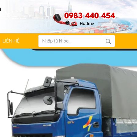
Ộ
0983 440 454
LIÊN HỆ