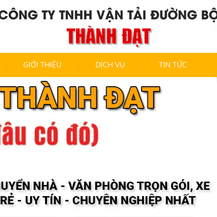
CÔNG TY TNHH VẬN TẢI ĐƯỜNG B
THÀNH ĐẠT
GIỚI THIỆU
DỊCH VỤ
TIN TỨC