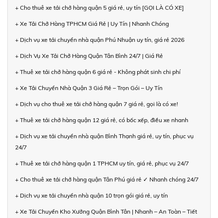
+ Cho thuê xe tải chở hàng quận 5 giá rẻ, uy tín [GỌI LÀ CÓ XE]
+ Xe Tải Chở Hàng TPHCM Giá Rẻ | Uy Tín | Nhanh Chóng
+ Dịch vụ xe tải chuyển nhà quận Phú Nhuận uy tín, giá rẻ 2026
+ Dịch Vụ Xe Tải Chở Hàng Quận Tân Bình 24/7 | Giá Rẻ
+ Thuê xe tải chở hàng quận 6 giá rẻ - Không phát sinh chi phí
+ Xe Tải Chuyển Nhà Quận 3 Giá Rẻ – Trọn Gói – Uy Tín
+ Dịch vụ cho thuê xe tải chở hàng quận 7 giá rẻ, gọi là có xe!
+ Thuê xe tải chở hàng quận 12 giá rẻ, có bốc xếp, điều xe nhanh
+ Dịch vụ xe tải chuyển nhà quận Bình Thạnh giá rẻ, uy tín, phục vụ
24/7
+ Thuê xe tải chở hàng quận 1 TPHCM uy tín, giá rẻ, phục vụ 24/7
+ Cho thuê xe tải chở hàng quận Tân Phú giá rẻ ✓ Nhanh chóng 24/7
+ Dịch vụ xe tải chuyển nhà quận 10 trọn gói giá rẻ, uy tín
+ Xe Tải Chuyển Kho Xưởng Quận Bình Tân | Nhanh – An Toàn – Tiết