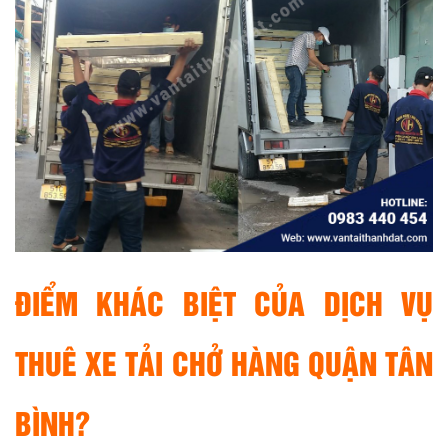
ĐIỂM KHÁC BIỆT CỦA DỊCH VỤ
THUÊ XE TẢI CHỞ HÀNG QUẬN TÂN
BÌNH?