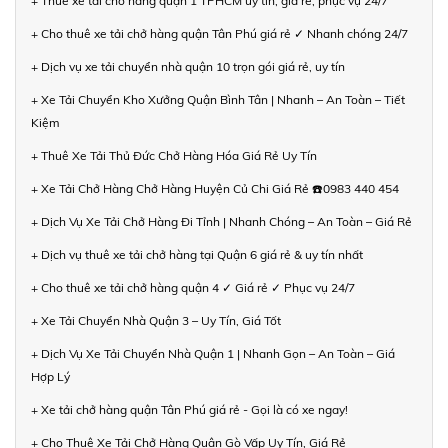
+ Thuê xe tải chở hàng quận 1 TPHCM uy tín, giá rẻ, phục vụ 24/7
+ Cho thuê xe tải chở hàng quận Tân Phú giá rẻ ✓ Nhanh chóng 24/7
+ Dịch vụ xe tải chuyển nhà quận 10 trọn gói giá rẻ, uy tín
+ Xe Tải Chuyển Kho Xưởng Quận Bình Tân | Nhanh – An Toàn – Tiết
Kiệm
+ Thuê Xe Tải Thủ Đức Chở Hàng Hóa Giá Rẻ Uy Tín
+ Xe Tải Chở Hàng Chở Hàng Huyện Củ Chi Giá Rẻ ☎️0983 440 454
+ Dịch Vụ Xe Tải Chở Hàng Đi Tỉnh | Nhanh Chóng – An Toàn – Giá Rẻ
+ Dịch vụ thuê xe tải chở hàng tại Quận 6 giá rẻ & uy tín nhất
+ Cho thuê xe tải chở hàng quận 4 ✓ Giá rẻ ✓ Phục vụ 24/7
+ Xe Tải Chuyển Nhà Quận 3 – Uy Tín, Giá Tốt
+ Dịch Vụ Xe Tải Chuyển Nhà Quận 1 | Nhanh Gọn – An Toàn – Giá
Hợp Lý
+ Xe tải chở hàng quận Tân Phú giá rẻ - Gọi là có xe ngay!
+ Cho Thuê Xe Tải Chở Hàng Quận Gò Vấp Uy Tín, Giá Rẻ