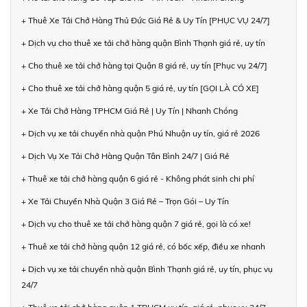
+ Thuê Xe Tải Chở Hàng Thủ Đức Giá Rẻ & Uy Tín [PHỤC VỤ 24/7]
+ Dịch vụ cho thuê xe tải chở hàng quận Bình Thạnh giá rẻ, uy tín
+ Cho thuê xe tải chở hàng tại Quận 8 giá rẻ, uy tín [Phục vụ 24/7]
+ Cho thuê xe tải chở hàng quận 5 giá rẻ, uy tín [GỌI LÀ CÓ XE]
+ Xe Tải Chở Hàng TPHCM Giá Rẻ | Uy Tín | Nhanh Chóng
+ Dịch vụ xe tải chuyển nhà quận Phú Nhuận uy tín, giá rẻ 2026
+ Dịch Vụ Xe Tải Chở Hàng Quận Tân Bình 24/7 | Giá Rẻ
+ Thuê xe tải chở hàng quận 6 giá rẻ - Không phát sinh chi phí
+ Xe Tải Chuyển Nhà Quận 3 Giá Rẻ – Trọn Gói – Uy Tín
+ Dịch vụ cho thuê xe tải chở hàng quận 7 giá rẻ, gọi là có xe!
+ Thuê xe tải chở hàng quận 12 giá rẻ, có bốc xếp, điều xe nhanh
+ Dịch vụ xe tải chuyển nhà quận Bình Thạnh giá rẻ, uy tín, phục vụ
24/7