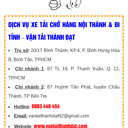
DỊCH VỤ XE TẢI CHỞ HÀNG NỘI THÀNH & ĐI
TỈNH – VẬN TẢI THÀNH ĐẠT
Trụ sở
: 20/17 Bình Thành, KP.4, P. Bình Hưng Hòa
B, Bình Tân, TPHCM
Chi nhánh 1
: 87 TL 19, P. Thạnh Xuân, Q. 12,
TPHCM
Chi nhánh 2
: 87 Huỳnh Tấn Phát, huyện Châu
Thành, TP Bến Tre
0983 440 454
Hotline
:
Email:
vantaithanhdat92@gmail.com
www.vantaithanhdat.com
Website
: