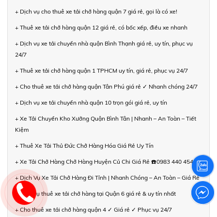
+ Dịch vụ cho thuê xe tải chở hàng quận 7 giá rẻ, gọi là có xe!
+ Thuê xe tải chở hàng quận 12 giá rẻ, có bốc xếp, điều xe nhanh
+ Dịch vụ xe tải chuyển nhà quận Bình Thạnh giá rẻ, uy tín, phục vụ
24/7
+ Thuê xe tải chở hàng quận 1 TPHCM uy tín, giá rẻ, phục vụ 24/7
+ Cho thuê xe tải chở hàng quận Tân Phú giá rẻ ✓ Nhanh chóng 24/7
+ Dịch vụ xe tải chuyển nhà quận 10 trọn gói giá rẻ, uy tín
+ Xe Tải Chuyển Kho Xưởng Quận Bình Tân | Nhanh – An Toàn – Tiết
Kiệm
+ Thuê Xe Tải Thủ Đức Chở Hàng Hóa Giá Rẻ Uy Tín
+ Xe Tải Chở Hàng Chở Hàng Huyện Củ Chi Giá Rẻ ☎️0983 440 454
+ Dịch Vụ Xe Tải Chở Hàng Đi Tỉnh | Nhanh Chóng – An Toàn – Giá Rẻ
+ Dịch vụ thuê xe tải chở hàng tại Quận 6 giá rẻ & uy tín nhất
+ Cho thuê xe tải chở hàng quận 4 ✓ Giá rẻ ✓ Phục vụ 24/7