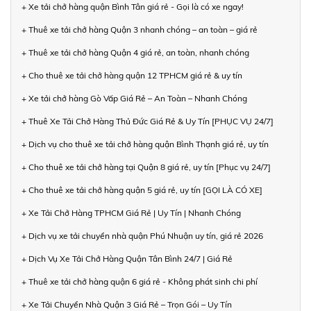
+ Xe tải chở hàng quận Bình Tân giá rẻ - Gọi là có xe ngay!
+ Thuê xe tải chở hàng Quận 3 nhanh chóng – an toàn – giá rẻ
+ Thuê xe tải chở hàng Quận 4 giá rẻ, an toàn, nhanh chóng
+ Cho thuê xe tải chở hàng quận 12 TPHCM giá rẻ & uy tín
+ Xe tải chở hàng Gò Vấp Giá Rẻ – An Toàn – Nhanh Chóng
+ Thuê Xe Tải Chở Hàng Thủ Đức Giá Rẻ & Uy Tín [PHỤC VỤ 24/7]
+ Dịch vụ cho thuê xe tải chở hàng quận Bình Thạnh giá rẻ, uy tín
+ Cho thuê xe tải chở hàng tại Quận 8 giá rẻ, uy tín [Phục vụ 24/7]
+ Cho thuê xe tải chở hàng quận 5 giá rẻ, uy tín [GỌI LÀ CÓ XE]
+ Xe Tải Chở Hàng TPHCM Giá Rẻ | Uy Tín | Nhanh Chóng
+ Dịch vụ xe tải chuyển nhà quận Phú Nhuận uy tín, giá rẻ 2026
+ Dịch Vụ Xe Tải Chở Hàng Quận Tân Bình 24/7 | Giá Rẻ
+ Thuê xe tải chở hàng quận 6 giá rẻ - Không phát sinh chi phí
+ Xe Tải Chuyển Nhà Quận 3 Giá Rẻ – Trọn Gói – Uy Tín