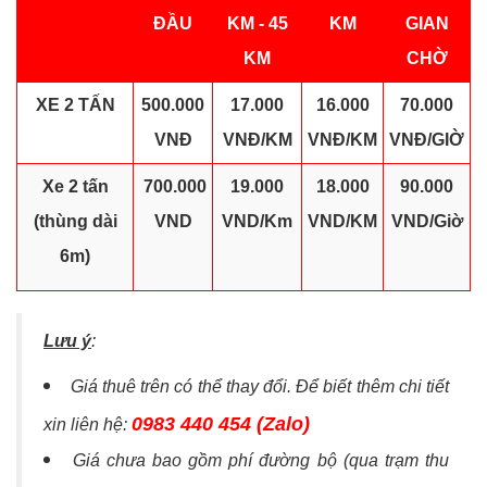
ĐẦU
KM - 45
KM
GIAN
KM
CHỜ
XE 2 TẤN
500.000
17.000
16.000
70.000
VNĐ
VNĐ/KM
VNĐ/KM
VNĐ/GIỜ
Xe 2 tấn
700.000
19.000
18.000
90.000
(thùng dài
VND
VND/Km
VND/KM
VND/Giờ
6m)
Lưu ý
:
Giá thuê trên có thể thay đổi. Để biết thêm chi tiết
0983 440 454 (Zalo)
xin liên hệ:
Giá chưa bao gồm phí đường bộ (qua trạm thu