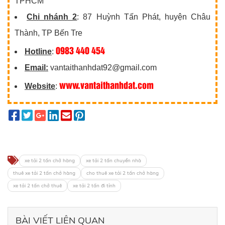
TPHCM
Chi nhánh 2
: 87 Huỳnh Tấn Phát, huyện Châu
Thành, TP Bến Tre
0983 440 454
Hotline
:
Email:
vantaithanhdat92@gmail.com
www.vantaithanhdat.com
Website
:
xe tải 2 tấn chở hàng
xe tải 2 tấn chuyển nhà
thuê xe tải 2 tấn chở hàng
cho thuê xe tải 2 tấn chở hàng
xe tải 2 tấn chở thuê
xe tải 2 tấn đi tỉnh
BÀI VIẾT LIÊN QUAN