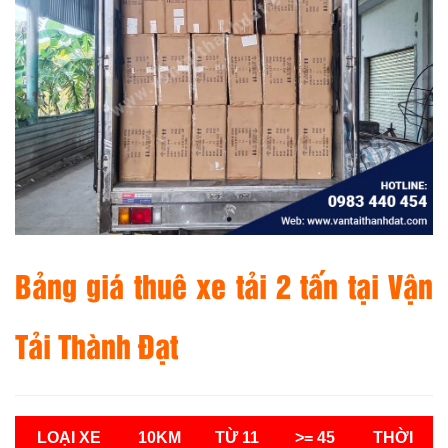
Bảng giá thuê xe tải 2 tấn tại
Vận
Tải Thành Đạt
LOẠI XE
10KM
TỪ 11
>= 45
THỜI