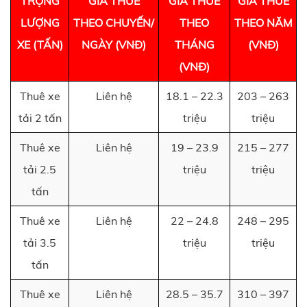
TRỌNG
GIÁ THUÊ
GIÁ THUÊ
GIÁ THUÊ
LƯỢNG
THEO CHUYẾN/
THEO
THEO NĂM
XE (TẤN)
NGÀY (VNĐ)
THÁNG
(VNĐ)
(VNĐ)
Thuê xe
Liên hệ
18.1 – 22.3
203 – 263
tải 2 tấn
triệu
triệu
Thuê xe
Liên hệ
19 – 23.9
215 – 277
tải 2.5
triệu
triệu
tấn
Thuê xe
Liên hệ
22 – 24.8
248 – 295
tải 3.5
triệu
triệu
tấn
Thuê xe
Liên hệ
28.5 – 35.7
310 – 397