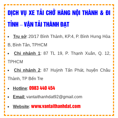
DỊCH VỤ XE TẢI CHỞ HÀNG NỘI THÀNH & ĐI
TỈNH – VẬN TẢI THÀNH ĐẠT
Trụ sở
: 20/17 Bình Thành, KP.4, P. Bình Hưng Hòa
B, Bình Tân, TPHCM
Chi nhánh 1
: 87 TL 19, P. Thạnh Xuân, Q. 12,
TPHCM
Chi nhánh 2
: 87 Huỳnh Tấn Phát, huyện Châu
Thành, TP Bến Tre
0983 440 454
Hotline
:
Email:
vantaithanhdat92@gmail.com
www.vantaithanhdat.com
Website
: