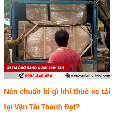
Nên chuẩn bị gì khi thuê xe tải
tại
V
ận Tải Thành Đạt
?