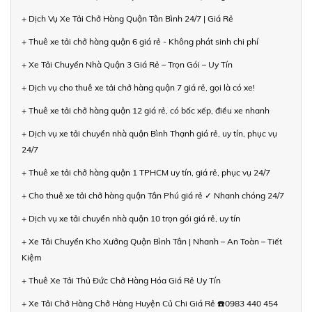
+ Dịch Vụ Xe Tải Chở Hàng Quận Tân Bình 24/7 | Giá Rẻ
+ Thuê xe tải chở hàng quận 6 giá rẻ - Không phát sinh chi phí
+ Xe Tải Chuyển Nhà Quận 3 Giá Rẻ – Trọn Gói – Uy Tín
+ Dịch vụ cho thuê xe tải chở hàng quận 7 giá rẻ, gọi là có xe!
+ Thuê xe tải chở hàng quận 12 giá rẻ, có bốc xếp, điều xe nhanh
+ Dịch vụ xe tải chuyển nhà quận Bình Thạnh giá rẻ, uy tín, phục vụ
24/7
+ Thuê xe tải chở hàng quận 1 TPHCM uy tín, giá rẻ, phục vụ 24/7
+ Cho thuê xe tải chở hàng quận Tân Phú giá rẻ ✓ Nhanh chóng 24/7
+ Dịch vụ xe tải chuyển nhà quận 10 trọn gói giá rẻ, uy tín
+ Xe Tải Chuyển Kho Xưởng Quận Bình Tân | Nhanh – An Toàn – Tiết
Kiệm
+ Thuê Xe Tải Thủ Đức Chở Hàng Hóa Giá Rẻ Uy Tín
+ Xe Tải Chở Hàng Chở Hàng Huyện Củ Chi Giá Rẻ ☎️0983 440 454