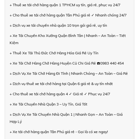
+ Thuê xe tải chở hàng quận 1 TPHCM uy tín, giá rẻ, phục vụ 24/7
+ Cho thuê xe tải chở hàng quận Tân Phú giá rẻ ✓ Nhanh chóng 24/7
+ Dịch vụ xe tải chuyển nhà quận 10 trọn gói giá rẻ, uy tín
+ Xe Tải Chuyển Kho Xưởng Quận Bình Tân | Nhanh – An Toàn – Tiết
Kiệm
+ Thuê Xe Tải Thủ Đức Chở Hàng Hóa Giá Rẻ Uy Tín
+ Xe Tải Chở Hàng Chở Hàng Huyện Củ Chi Giá Rẻ ☎️0983 440 454
+ Dịch Vụ Xe Tải Chở Hàng Đi Tỉnh | Nhanh Chóng – An Toàn – Giá Rẻ
+ Dịch vụ thuê xe tải chở hàng tại Quận 6 giá rẻ & uy tín nhất
+ Cho thuê xe tải chở hàng quận 4 ✓ Giá rẻ ✓ Phục vụ 24/7
+ Xe Tải Chuyển Nhà Quận 3 – Uy Tín, Giá Tốt
+ Dịch Vụ Xe Tải Chuyển Nhà Quận 1 | Nhanh Gọn – An Toàn – Giá
Hợp Lý
+ Xe tải chở hàng quận Tân Phú giá rẻ - Gọi là có xe ngay!