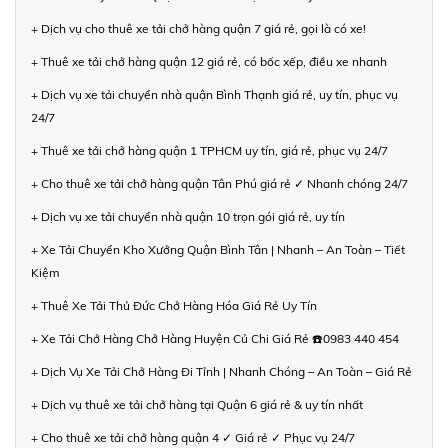
+ Dịch vụ cho thuê xe tải chở hàng quận 7 giá rẻ, gọi là có xe!
+ Thuê xe tải chở hàng quận 12 giá rẻ, có bốc xếp, điều xe nhanh
+ Dịch vụ xe tải chuyển nhà quận Bình Thạnh giá rẻ, uy tín, phục vụ
24/7
+ Thuê xe tải chở hàng quận 1 TPHCM uy tín, giá rẻ, phục vụ 24/7
+ Cho thuê xe tải chở hàng quận Tân Phú giá rẻ ✓ Nhanh chóng 24/7
+ Dịch vụ xe tải chuyển nhà quận 10 trọn gói giá rẻ, uy tín
+ Xe Tải Chuyển Kho Xưởng Quận Bình Tân | Nhanh – An Toàn – Tiết
Kiệm
+ Thuê Xe Tải Thủ Đức Chở Hàng Hóa Giá Rẻ Uy Tín
+ Xe Tải Chở Hàng Chở Hàng Huyện Củ Chi Giá Rẻ ☎️0983 440 454
+ Dịch Vụ Xe Tải Chở Hàng Đi Tỉnh | Nhanh Chóng – An Toàn – Giá Rẻ
+ Dịch vụ thuê xe tải chở hàng tại Quận 6 giá rẻ & uy tín nhất
+ Cho thuê xe tải chở hàng quận 4 ✓ Giá rẻ ✓ Phục vụ 24/7