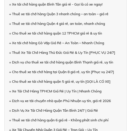
+ Xe tải chở hàng quận Bình Tân giá rẻ - Gọi là có xe ngay!
+ Thuê xe tải chở hàng Quận 3 nhanh chóng – an toàn – giá rẻ
+ Thuê xe tải chở hàng Quận 4 giá rẻ, an toàn, nhanh chóng
+ Cho thuê xe tải chở hàng quận 12 TPHCM giá rẻ & uy tín
+ Xe tải chở hàng Gò Vấp Giá Rẻ – An Toàn – Nhanh Chóng
+ Thuê Xe Tải Chở Hàng Thủ Đức Giá Rẻ & Uy Tín [PHỤC VỤ 24/7]
+ Dịch vụ cho thuê xe tải chở hàng quận Bình Thạnh giá rẻ, uy tín
+ Cho thuê xe tải chở hàng tại Quận 8 giá rẻ, uy tín [Phục vụ 24/7]
+ Cho thuê xe tải chở hàng quận 5 giá rẻ, uy tín [GỌI LÀ CÓ XE]
+ Xe Tải Chở Hàng TPHCM Giá Rẻ | Uy Tín | Nhanh Chóng
+ Dịch vụ xe tải chuyển nhà quận Phú Nhuận uy tín, giá rẻ 2026
+ Dịch Vụ Xe Tải Chở Hàng Quận Tân Bình 24/7 | Giá Rẻ
+ Thuê xe tải chở hàng quận 6 giá rẻ - Không phát sinh chi phí
+ Xe Tải Chuyển Nhà Quận 3 Giá Rẻ – Trọn Gói – Uy Tín