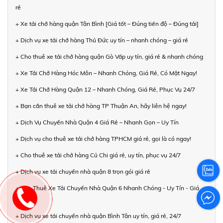
rẻ
+ Xe tải chở hàng quận Tân Bình [Giá tốt – Đúng tiến độ – Đúng tải]
+ Dịch vụ xe tải chở hàng Thủ Đức uy tín – nhanh chóng – giá rẻ
+ Cho thuê xe tải chở hàng quận Gò Vấp uy tín, giá rẻ & nhanh chóng
+ Xe Tải Chở Hàng Hóc Môn – Nhanh Chóng, Giá Rẻ, Có Mặt Ngay!
+ Xe Tải Chở Hàng Quận 12 – Nhanh Chóng, Giá Rẻ, Phục Vụ 24/7
+ Bạn cần thuê xe tải chở hàng TP Thuận An, hãy liên hệ ngay!
+ Dịch Vụ Chuyển Nhà Quận 4 Giá Rẻ – Nhanh Gọn – Uy Tín
+ Dịch vụ cho thuê xe tải chở hàng TPHCM giá rẻ, gọi là có ngay!
+ Cho thuê xe tải chở hàng Củ Chi giá rẻ, uy tín, phục vụ 24/7
+ Dịch vụ xe tải chuyển nhà quận 8 trọn gói giá rẻ
+ Cho Thuê Xe Tải Chuyển Nhà Quận 6 Nhanh Chóng - Uy Tín - Giá
Rẻ
+ Dịch vụ xe tải chuyển nhà quận Bình Tân uy tín, giá rẻ, 24/7