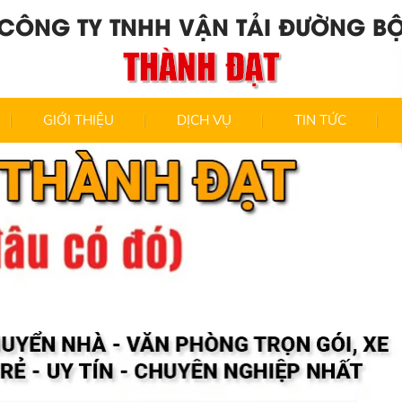
CÔNG TY TNHH VẬN TẢI ĐƯỜNG B
THÀNH ĐẠT
GIỚI THIỆU
DỊCH VỤ
TIN TỨC