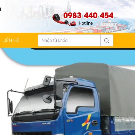
Ộ
0983 440 454
LIÊN HỆ