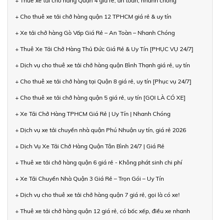
+ Thuê xe tải chở hàng Quận 4 giá rẻ, an toàn, nhanh chóng
+ Cho thuê xe tải chở hàng quận 12 TPHCM giá rẻ & uy tín
+ Xe tải chở hàng Gò Vấp Giá Rẻ – An Toàn – Nhanh Chóng
+ Thuê Xe Tải Chở Hàng Thủ Đức Giá Rẻ & Uy Tín [PHỤC VỤ 24/7]
+ Dịch vụ cho thuê xe tải chở hàng quận Bình Thạnh giá rẻ, uy tín
+ Cho thuê xe tải chở hàng tại Quận 8 giá rẻ, uy tín [Phục vụ 24/7]
+ Cho thuê xe tải chở hàng quận 5 giá rẻ, uy tín [GỌI LÀ CÓ XE]
+ Xe Tải Chở Hàng TPHCM Giá Rẻ | Uy Tín | Nhanh Chóng
+ Dịch vụ xe tải chuyển nhà quận Phú Nhuận uy tín, giá rẻ 2026
+ Dịch Vụ Xe Tải Chở Hàng Quận Tân Bình 24/7 | Giá Rẻ
+ Thuê xe tải chở hàng quận 6 giá rẻ - Không phát sinh chi phí
+ Xe Tải Chuyển Nhà Quận 3 Giá Rẻ – Trọn Gói – Uy Tín
+ Dịch vụ cho thuê xe tải chở hàng quận 7 giá rẻ, gọi là có xe!
+ Thuê xe tải chở hàng quận 12 giá rẻ, có bốc xếp, điều xe nhanh