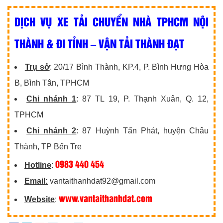
DỊCH VỤ XE TẢI CHUYỂN NHÀ TPHCM NỘI
THÀNH & ĐI TỈNH – VẬN TẢI THÀNH ĐẠT
Trụ sở
: 20/17 Bình Thành, KP.4, P. Bình Hưng Hòa
B, Bình Tân, TPHCM
Chi nhánh 1
: 87 TL 19, P. Thạnh Xuân, Q. 12,
TPHCM
Chi nhánh 2
: 87 Huỳnh Tấn Phát, huyện Châu
Thành, TP Bến Tre
0983 440 454
Hotline
:
Email:
vantaithanhdat92@gmail.com
www.vantaithanhdat.com
Website
: