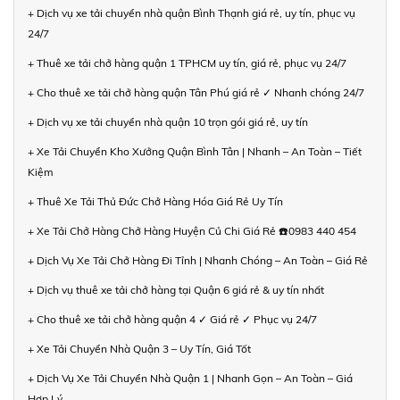
+ Dịch vụ xe tải chuyển nhà quận Bình Thạnh giá rẻ, uy tín, phục vụ
24/7
+ Thuê xe tải chở hàng quận 1 TPHCM uy tín, giá rẻ, phục vụ 24/7
+ Cho thuê xe tải chở hàng quận Tân Phú giá rẻ ✓ Nhanh chóng 24/7
+ Dịch vụ xe tải chuyển nhà quận 10 trọn gói giá rẻ, uy tín
+ Xe Tải Chuyển Kho Xưởng Quận Bình Tân | Nhanh – An Toàn – Tiết
Kiệm
+ Thuê Xe Tải Thủ Đức Chở Hàng Hóa Giá Rẻ Uy Tín
+ Xe Tải Chở Hàng Chở Hàng Huyện Củ Chi Giá Rẻ ☎️0983 440 454
+ Dịch Vụ Xe Tải Chở Hàng Đi Tỉnh | Nhanh Chóng – An Toàn – Giá Rẻ
+ Dịch vụ thuê xe tải chở hàng tại Quận 6 giá rẻ & uy tín nhất
+ Cho thuê xe tải chở hàng quận 4 ✓ Giá rẻ ✓ Phục vụ 24/7
+ Xe Tải Chuyển Nhà Quận 3 – Uy Tín, Giá Tốt
+ Dịch Vụ Xe Tải Chuyển Nhà Quận 1 | Nhanh Gọn – An Toàn – Giá
Hợp Lý