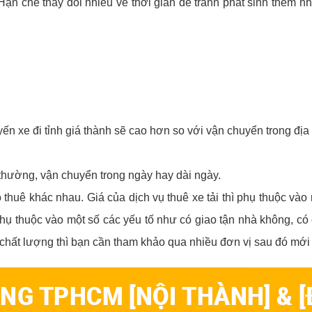
Hạn chế thay đổi nhiều về thời gian để tránh phát sinh thêm nh
ến xe đi tỉnh giá thành sẽ cao hơn so với vận chuyển trong đị
thường, vận chuyển trong ngày hay dài ngày.
 thuê khác nhau. Giá của dịch vụ thuê xe tải thì phụ thuộc và
phụ thuộc vào một số các yếu tố như có giao tận nhà không, c
hất lượng thì bạn cần tham khảo qua nhiều đơn vị sau đó mới 