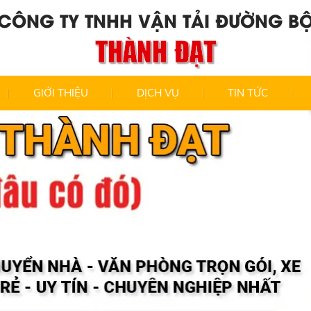
CÔNG TY TNHH VẬN TẢI ĐƯỜNG B
THÀNH ĐẠT
GIỚI THIỆU
DỊCH VỤ
TIN TỨC