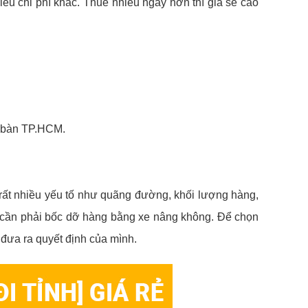
iều chi phí khác. Thuê nhiều ngày hơn thì giá sẽ cao
a bàn TP.HCM.
o rất nhiều yếu tố như quãng đường, khối lượng hàng,
ó cần phải bốc dỡ hàng bằng xe nâng không. Để chọn
đưa ra quyết định của mình.