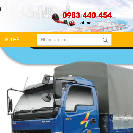
Ộ
0983 440 454
LIÊN HỆ