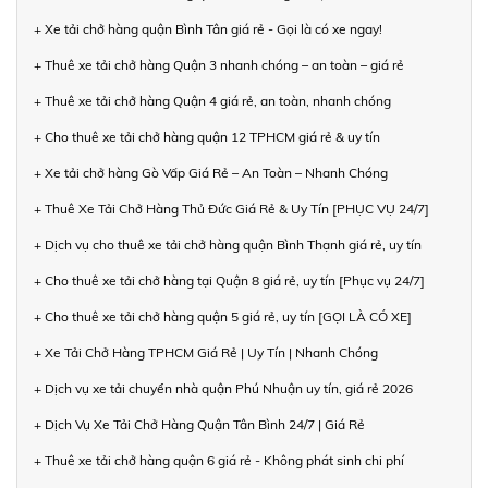
+ Xe tải chở hàng quận Bình Tân giá rẻ - Gọi là có xe ngay!
+ Thuê xe tải chở hàng Quận 3 nhanh chóng – an toàn – giá rẻ
+ Thuê xe tải chở hàng Quận 4 giá rẻ, an toàn, nhanh chóng
+ Cho thuê xe tải chở hàng quận 12 TPHCM giá rẻ & uy tín
+ Xe tải chở hàng Gò Vấp Giá Rẻ – An Toàn – Nhanh Chóng
+ Thuê Xe Tải Chở Hàng Thủ Đức Giá Rẻ & Uy Tín [PHỤC VỤ 24/7]
+ Dịch vụ cho thuê xe tải chở hàng quận Bình Thạnh giá rẻ, uy tín
+ Cho thuê xe tải chở hàng tại Quận 8 giá rẻ, uy tín [Phục vụ 24/7]
+ Cho thuê xe tải chở hàng quận 5 giá rẻ, uy tín [GỌI LÀ CÓ XE]
+ Xe Tải Chở Hàng TPHCM Giá Rẻ | Uy Tín | Nhanh Chóng
+ Dịch vụ xe tải chuyển nhà quận Phú Nhuận uy tín, giá rẻ 2026
+ Dịch Vụ Xe Tải Chở Hàng Quận Tân Bình 24/7 | Giá Rẻ
+ Thuê xe tải chở hàng quận 6 giá rẻ - Không phát sinh chi phí