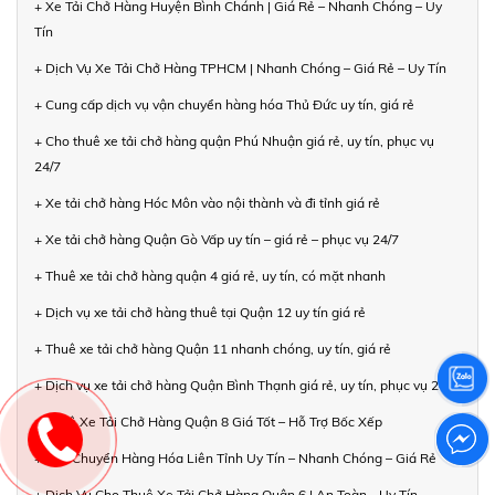
+ Xe Tải Chở Hàng Huyện Bình Chánh | Giá Rẻ – Nhanh Chóng – Uy
Tín
+ Dịch Vụ Xe Tải Chở Hàng TPHCM | Nhanh Chóng – Giá Rẻ – Uy Tín
+ Cung cấp dịch vụ vận chuyển hàng hóa Thủ Đức uy tín, giá rẻ
+ Cho thuê xe tải chở hàng quận Phú Nhuận giá rẻ, uy tín, phục vụ
24/7
+ Xe tải chở hàng Hóc Môn vào nội thành và đi tỉnh giá rẻ
+ Xe tải chở hàng Quận Gò Vấp uy tín – giá rẻ – phục vụ 24/7
+ Thuê xe tải chở hàng quận 4 giá rẻ, uy tín, có mặt nhanh
+ Dịch vụ xe tải chở hàng thuê tại Quận 12 uy tín giá rẻ
+ Thuê xe tải chở hàng Quận 11 nhanh chóng, uy tín, giá rẻ
+ Dịch vụ xe tải chở hàng Quận Bình Thạnh giá rẻ, uy tín, phục vụ 24/7
+ Thuê Xe Tải Chở Hàng Quận 8 Giá Tốt – Hỗ Trợ Bốc Xếp
+ Vận Chuyển Hàng Hóa Liên Tỉnh Uy Tín – Nhanh Chóng – Giá Rẻ
+ Dịch Vụ Cho Thuê Xe Tải Chở Hàng Quận 6 | An Toàn - Uy Tín