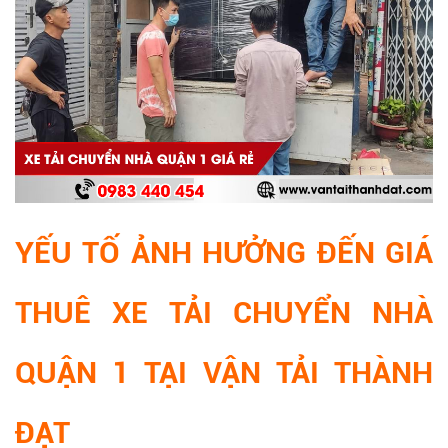
YẾU TỐ ẢNH HƯỞNG ĐẾN GIÁ
THUÊ XE TẢI CHUYỂN NHÀ
QUẬN 1 TẠI VẬN TẢI THÀNH
ĐẠT