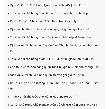
+ Dịch Vụ Xe Tải Chở Hàng Quận Tân Bình 24/7 | Giá Rẻ
+ Thuê xe tải chở hàng quận 6 giá rẻ - Không phát sinh chi phí
+ Xe Tải Chuyển Nhà Quận 3 Giá Rẻ – Trọn Gói – Uy Tín
+ Dịch vụ cho thuê xe tải chở hàng quận 7 giá rẻ, gọi là có xe!
+ Thuê xe tải chở hàng quận 12 giá rẻ, có bốc xếp, điều xe nhanh
+ Dịch vụ xe tải chuyển nhà quận Bình Thạnh giá rẻ, uy tín, phục vụ
24/7
+ Thuê xe tải chở hàng quận 1 TPHCM uy tín, giá rẻ, phục vụ 24/7
+ Cho thuê xe tải chở hàng quận Tân Phú giá rẻ ✓ Nhanh chóng 24/7
+ Dịch vụ xe tải chuyển nhà quận 10 trọn gói giá rẻ, uy tín
+ Xe Tải Chuyển Kho Xưởng Quận Bình Tân | Nhanh – An Toàn – Tiết
Kiệm
+ Thuê Xe Tải Thủ Đức Chở Hàng Hóa Giá Rẻ Uy Tín
+ Xe Tải Chở Hàng Chở Hàng Huyện Củ Chi Giá Rẻ ☎️0983 440 454