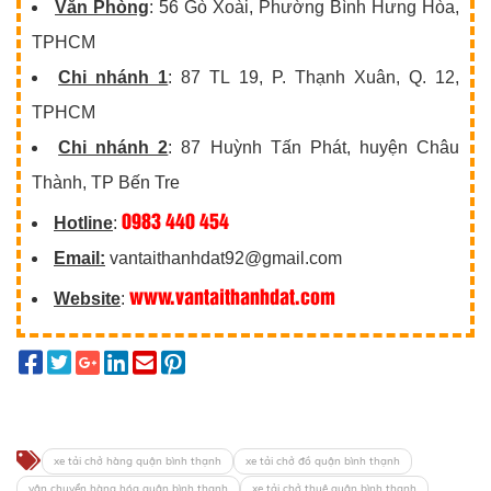
Văn Phòng
: 56 Gò Xoài, Phường Bình Hưng Hòa,
TPHCM
Chi nhánh 1
: 87 TL 19, P. Thạnh Xuân, Q. 12,
TPHCM
Chi nhánh 2
: 87 Huỳnh Tấn Phát, huyện Châu
Thành, TP Bến Tre
0983 440 454
Hotline
:
Email:
vantaithanhdat92@gmail.com
www.vantaithanhdat.com
Website
:
xe tải chở hàng quận bình thạnh
xe tải chở đồ quận bình thạnh
vận chuyển hàng hóa quận bình thạnh
xe tải chở thuê quận bình thạnh