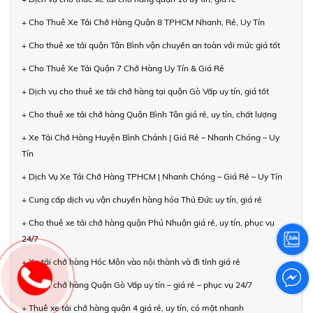
+ Cho Thuê Xe Tải Chở Hàng Quận 8 TPHCM Nhanh, Rẻ, Uy Tín
+ Cho thuê xe tải quận Tân Bình vận chuyển an toàn với mức giá tốt
+ Cho Thuê Xe Tải Quận 7 Chở Hàng Uy Tín & Giá Rẻ
+ Dịch vụ cho thuê xe tải chở hàng tại quận Gò Vấp uy tín, giá tốt
+ Cho thuê xe tải chở hàng Quận Bình Tân giá rẻ, uy tín, chất lượng
+ Xe Tải Chở Hàng Huyện Bình Chánh | Giá Rẻ – Nhanh Chóng – Uy
Tín
+ Dịch Vụ Xe Tải Chở Hàng TPHCM | Nhanh Chóng – Giá Rẻ – Uy Tín
+ Cung cấp dịch vụ vận chuyển hàng hóa Thủ Đức uy tín, giá rẻ
+ Cho thuê xe tải chở hàng quận Phú Nhuận giá rẻ, uy tín, phục vụ
24/7
+ Xe tải chở hàng Hóc Môn vào nội thành và đi tỉnh giá rẻ
+ Xe tải chở hàng Quận Gò Vấp uy tín – giá rẻ – phục vụ 24/7
+ Thuê xe tải chở hàng quận 4 giá rẻ, uy tín, có mặt nhanh