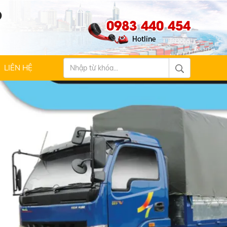
Ộ
0983 440 454
LIÊN HỆ