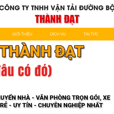
CÔNG TY TNHH VẬN TẢI ĐƯỜNG B
THÀNH ĐẠT
GIỚI THIỆU
DỊCH VỤ
TIN TỨC