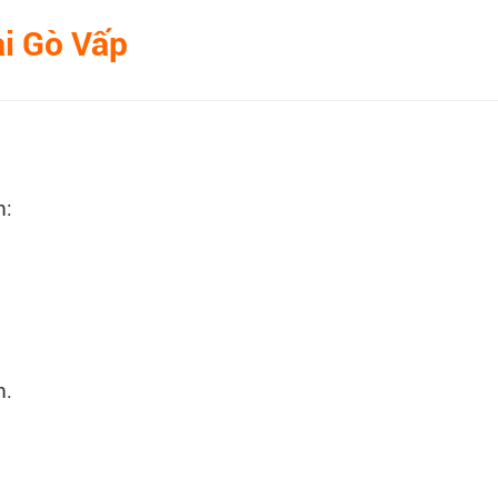
ại Gò Vấp
m:
m.