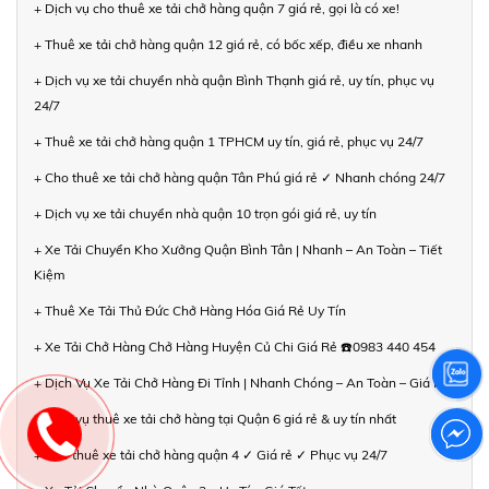
+ Dịch vụ cho thuê xe tải chở hàng quận 7 giá rẻ, gọi là có xe!
+ Thuê xe tải chở hàng quận 12 giá rẻ, có bốc xếp, điều xe nhanh
+ Dịch vụ xe tải chuyển nhà quận Bình Thạnh giá rẻ, uy tín, phục vụ
24/7
+ Thuê xe tải chở hàng quận 1 TPHCM uy tín, giá rẻ, phục vụ 24/7
+ Cho thuê xe tải chở hàng quận Tân Phú giá rẻ ✓ Nhanh chóng 24/7
+ Dịch vụ xe tải chuyển nhà quận 10 trọn gói giá rẻ, uy tín
+ Xe Tải Chuyển Kho Xưởng Quận Bình Tân | Nhanh – An Toàn – Tiết
Kiệm
+ Thuê Xe Tải Thủ Đức Chở Hàng Hóa Giá Rẻ Uy Tín
+ Xe Tải Chở Hàng Chở Hàng Huyện Củ Chi Giá Rẻ ☎️0983 440 454
+ Dịch Vụ Xe Tải Chở Hàng Đi Tỉnh | Nhanh Chóng – An Toàn – Giá Rẻ
+ Dịch vụ thuê xe tải chở hàng tại Quận 6 giá rẻ & uy tín nhất
+ Cho thuê xe tải chở hàng quận 4 ✓ Giá rẻ ✓ Phục vụ 24/7