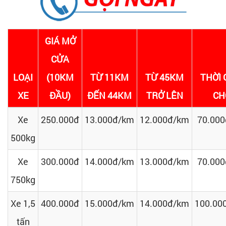
GIÁ MỞ
CỬA
LOẠI
(10KM
TỪ 11KM
TỪ 45KM
THỜI 
XE
ĐẦU)
ĐẾN 44KM
TRỞ LÊN
CH
Xe
250.000đ
13.000đ/km
12.000đ/km
70.000
500kg
Xe
300.000đ
14.000đ/km
13.000đ/km
70.000
750kg
Xe 1,5
400.000đ
15.000đ/km
14.000đ/km
100.00
tấn