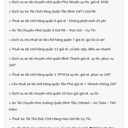
+ Dịch vụ xe tải chuyển nhà quận Phú Nhuận uy tín, giá rẻ 2026
+ Dịch Vụ Xe Tải Chở Hàng Quận Tân Bình 24/7 | Giá Rẻ
+ Thuê xe tải chở hàng quận 6 giá rẻ - Không phát sinh chi phí
+ Xe Tải Chuyển Nhà Quận 3 Giá Rẻ – Trọn Gói – Uy Tín
+ Dịch vụ cho thuê xe tải chở hàng quận 7 giá rẻ, gọi là có xe!
+ Thuê xe tải chở hàng quận 12 giá rẻ, có bốc xếp, điều xe nhanh
+ Dịch vụ xe tải chuyển nhà quận Bình Thạnh giá rẻ, uy tín, phục vụ
24/7
+ Thuê xe tải chở hàng quận 1 TPHCM uy tín, giá rẻ, phục vụ 24/7
+ Cho thuê xe tải chở hàng quận Tân Phú giá rẻ ✓ Nhanh chóng 24/7
+ Dịch vụ xe tải chuyển nhà quận 10 trọn gói giá rẻ, uy tín
+ Xe Tải Chuyển Kho Xưởng Quận Bình Tân | Nhanh – An Toàn – Tiết
Kiệm
+ Thuê Xe Tải Thủ Đức Chở Hàng Hóa Giá Rẻ Uy Tín