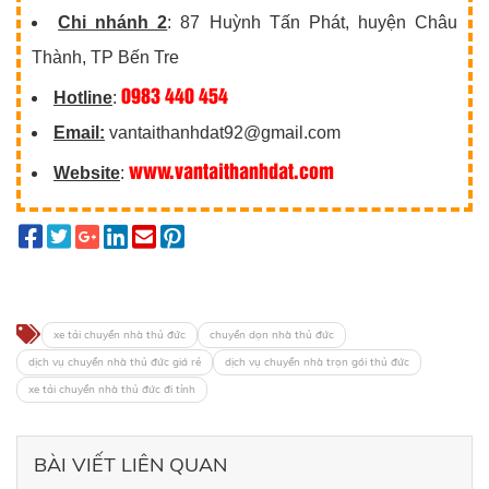
Chi nhánh 2
: 87 Huỳnh Tấn Phát, huyện Châu
Thành, TP Bến Tre
0983 440 454
Hotline
:
Email:
vantaithanhdat92@gmail.com
www.vantaithanhdat.com
Website
:
xe tải chuyển nhà thủ đức
chuyển dọn nhà thủ đức
dịch vụ chuyển nhà thủ đức giá rẻ
dịch vụ chuyển nhà trọn gói thủ đức
xe tải chuyển nhà thủ đức đi tỉnh
BÀI VIẾT LIÊN QUAN