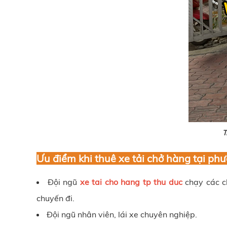
T
Ưu điểm khi thuê xe tải chở hàng tại
phư
Đội ngũ
xe tai cho hang tp thu duc
chạy các c
chuyến đi.
Đội ngũ nhân viên, lái xe chuyên nghiệp.