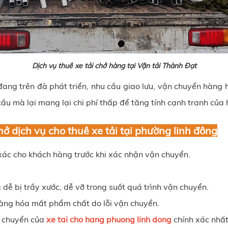
Dịch vụ thuê xe tải chở hàng tại Vận tải Thành Đạt
ang trên đà phát triển, nhu cầu giao lưu, vận chuyển hàng 
u mà lại mang lại chi phí thấp để tăng tính cạnh tranh của
ở dịch vụ cho thuê xe tải tại
phường linh đông
 xác cho khách hàng trước khi xác nhận vận chuyển.
dễ bị trầy xước, dễ vỡ trong suốt quá trình vận chuyển.
àng hóa mất phẩm chất do lỗi vận chuyển.
di chuyển của
xe tai cho hang phuong linh dong
chính xác nhất