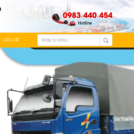
Ộ
0983 440 454
LIÊN HỆ