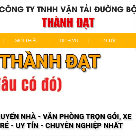
CÔNG TY TNHH VẬN TẢI ĐƯỜNG B
THÀNH ĐẠT
GIỚI THIỆU
DỊCH VỤ
TIN TỨC