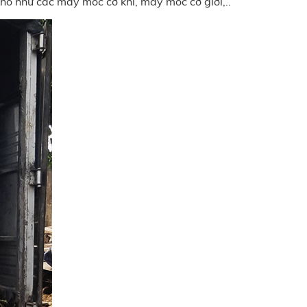
 khổ như các máy móc cơ khí, máy móc cơ giới,..