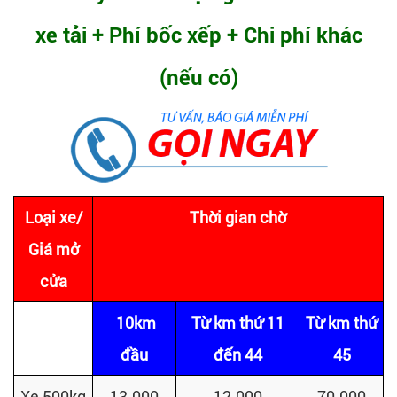
xe tải + Phí bốc xếp + Chi phí khác
(nếu có)
Loại xe/
Thời gian chờ
Giá mở
cửa
10km
Từ km thứ 11
Từ km thứ
đầu
đến 44
45
Xe 500kg
13.000
12.000
70.000