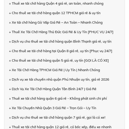
+ Thuê xe tải chở hàng Quận 4 giá rẻ, an toàn, nhanh chóng
+ Cho thuê xe tải chở hàng quận 12 TPHCM giá rẻ & uy tín
+ Xe tải chở hàng Gò Vấp Giá Rẻ – An Toàn – Nhanh Chóng
+ Thuê Xe Tải Chở Hàng Thủ Đức Giá Rẻ & Uy Tín [PHỤC VỤ 24/7]
+ Dịch vụ cho thuê xe tải chở hàng quận Bình Thạnh giá rẻ, uy tín
+ Cho thuê xe tải chở hàng tại Quận 8 giá rẻ, uy tín [Phục vụ 24/7]
+ Cho thuê xe tải chở hàng quận 5 giá rẻ, uy tín [GỌI LÀ CÓ XE]
+ Xe Tải Chở Hàng TPHCM Giá Rẻ | Uy Tín | Nhanh Chóng
+ Dịch vụ xe tải chuyển nhà quận Phú Nhuận uy tín, giá rẻ 2026
+ Dịch Vụ Xe Tải Chở Hàng Quận Tân Bình 24/7 | Giá Rẻ
+ Thuê xe tải chở hàng quận 6 giá rẻ - Không phát sinh chi phí
+ Xe Tải Chuyển Nhà Quận 3 Giá Rẻ – Trọn Gói – Uy Tín
+ Dịch vụ cho thuê xe tải chở hàng quận 7 giá rẻ, gọi là có xe!
+ Thuê xe tải chở hàng quận 12 giá rẻ, có bốc xếp, điều xe nhanh