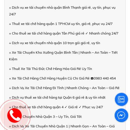
+ Dịch vụ xe tải chuyển nhà quận Bình Thạnh giá rẻ, uy tín, phục vụ
24/7
+ Thuê xe tải chở hàng quận 1 TPHCM uy tín, giá rẻ, phục vụ 24/7
+ Cho thuê xe tải chở hàng quận Tân Phú giá rẻ ✓ Nhanh chóng 24/7
+ Dịch vụ xe tải chuyển nhà quận 10 trọn gói giá rẻ, uy tín
+ Xe Tải Chuyển Kho Xưởng Quận Bình Tân | Nhanh – An Toàn – Tiết
Kiệm
+ Thuê Xe Tải Thủ Đức Chở Hàng Hóa Giá Rẻ Uy Tín
+ Xe Tải Chở Hàng Chở Hàng Huyện Củ Chi Giá Rẻ ☎️0983 440 454
+ Dịch Vụ Xe Tải Chở Hàng Đi Tỉnh | Nhanh Chóng – An Toàn – Giá Rẻ
+ Dịch vụ thuê xe tải chở hàng tại Quận 6 giá rẻ & uy tín nhất
+ Cho thuê xe tải chở hàng quận 4 ✓ Giá rẻ ✓ Phục vụ 24/7
+ Xe Tải Chuyển Nhà Quận 3 – Uy Tín, Giá Tốt
+ Dịch Vụ Xe Tải Chuyển Nhà Quận 1 | Nhanh Gọn – An Toàn – Giá