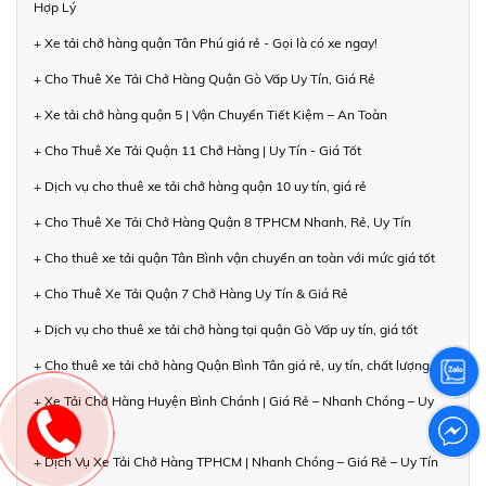
Hợp Lý
+ Xe tải chở hàng quận Tân Phú giá rẻ - Gọi là có xe ngay!
+ Cho Thuê Xe Tải Chở Hàng Quận Gò Vấp Uy Tín, Giá Rẻ
+ Xe tải chở hàng quận 5 | Vận Chuyển Tiết Kiệm – An Toàn
+ Cho Thuê Xe Tải Quận 11 Chở Hàng | Uy Tín - Giá Tốt
+ Dịch vụ cho thuê xe tải chở hàng quận 10 uy tín, giá rẻ
+ Cho Thuê Xe Tải Chở Hàng Quận 8 TPHCM Nhanh, Rẻ, Uy Tín
+ Cho thuê xe tải quận Tân Bình vận chuyển an toàn với mức giá tốt
+ Cho Thuê Xe Tải Quận 7 Chở Hàng Uy Tín & Giá Rẻ
+ Dịch vụ cho thuê xe tải chở hàng tại quận Gò Vấp uy tín, giá tốt
+ Cho thuê xe tải chở hàng Quận Bình Tân giá rẻ, uy tín, chất lượng
+ Xe Tải Chở Hàng Huyện Bình Chánh | Giá Rẻ – Nhanh Chóng – Uy
Tín
+ Dịch Vụ Xe Tải Chở Hàng TPHCM | Nhanh Chóng – Giá Rẻ – Uy Tín