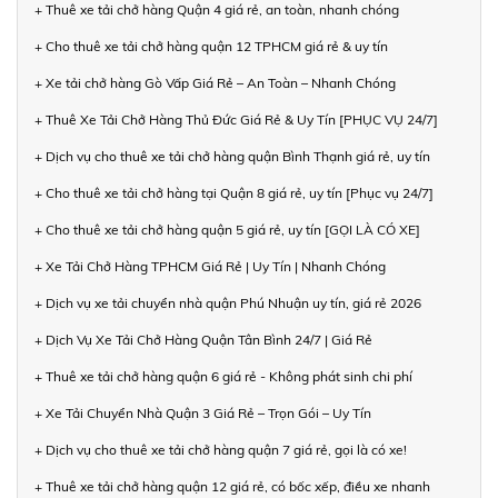
+ Thuê xe tải chở hàng Quận 4 giá rẻ, an toàn, nhanh chóng
+ Cho thuê xe tải chở hàng quận 12 TPHCM giá rẻ & uy tín
+ Xe tải chở hàng Gò Vấp Giá Rẻ – An Toàn – Nhanh Chóng
+ Thuê Xe Tải Chở Hàng Thủ Đức Giá Rẻ & Uy Tín [PHỤC VỤ 24/7]
+ Dịch vụ cho thuê xe tải chở hàng quận Bình Thạnh giá rẻ, uy tín
+ Cho thuê xe tải chở hàng tại Quận 8 giá rẻ, uy tín [Phục vụ 24/7]
+ Cho thuê xe tải chở hàng quận 5 giá rẻ, uy tín [GỌI LÀ CÓ XE]
+ Xe Tải Chở Hàng TPHCM Giá Rẻ | Uy Tín | Nhanh Chóng
+ Dịch vụ xe tải chuyển nhà quận Phú Nhuận uy tín, giá rẻ 2026
+ Dịch Vụ Xe Tải Chở Hàng Quận Tân Bình 24/7 | Giá Rẻ
+ Thuê xe tải chở hàng quận 6 giá rẻ - Không phát sinh chi phí
+ Xe Tải Chuyển Nhà Quận 3 Giá Rẻ – Trọn Gói – Uy Tín
+ Dịch vụ cho thuê xe tải chở hàng quận 7 giá rẻ, gọi là có xe!
+ Thuê xe tải chở hàng quận 12 giá rẻ, có bốc xếp, điều xe nhanh