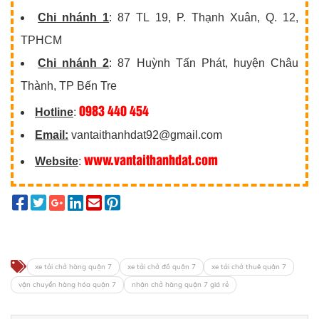
Chi nhánh 1
: 87 TL 19, P. Thạnh Xuân, Q. 12,
TPHCM
Chi nhánh 2
: 87 Huỳnh Tấn Phát, huyện Châu
Thành, TP Bến Tre
0983 440 454
Hotline
:
Email:
vantaithanhdat92@gmail.com
www.vantaithanhdat.com
Website
:
xe tải chở hàng quận 7
xe tải chở đồ quận 7
xe tải chở thuê quận 7
vận chuyển hàng hóa quận 7
nhận chở hàng quận 7 giá rẻ