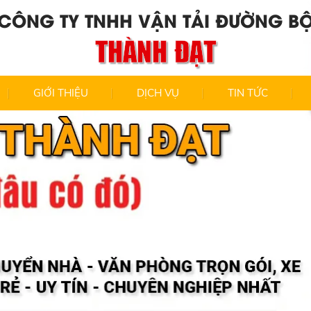
CÔNG TY TNHH VẬN TẢI ĐƯỜNG B
THÀNH ĐẠT
GIỚI THIỆU
DỊCH VỤ
TIN TỨC