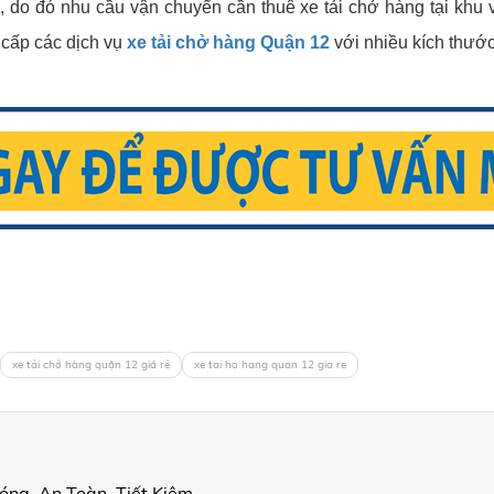
do đó nhu cầu vận chuyển cần thuê xe tải chở hàng tại khu vự
 cấp các dịch vụ
xe tải chở hàng Quận 12
với nhiều kích thước
xe tải chở hàng quận 12 giá rẻ
xe tai ho hang quan 12 gia re
óng, An Toàn, Tiết Kiệm