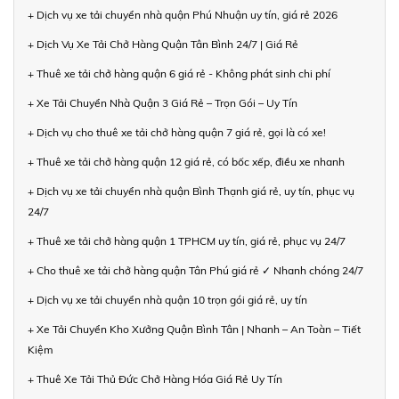
+ Dịch vụ xe tải chuyển nhà quận Phú Nhuận uy tín, giá rẻ 2026
+ Dịch Vụ Xe Tải Chở Hàng Quận Tân Bình 24/7 | Giá Rẻ
+ Thuê xe tải chở hàng quận 6 giá rẻ - Không phát sinh chi phí
+ Xe Tải Chuyển Nhà Quận 3 Giá Rẻ – Trọn Gói – Uy Tín
+ Dịch vụ cho thuê xe tải chở hàng quận 7 giá rẻ, gọi là có xe!
+ Thuê xe tải chở hàng quận 12 giá rẻ, có bốc xếp, điều xe nhanh
+ Dịch vụ xe tải chuyển nhà quận Bình Thạnh giá rẻ, uy tín, phục vụ
24/7
+ Thuê xe tải chở hàng quận 1 TPHCM uy tín, giá rẻ, phục vụ 24/7
+ Cho thuê xe tải chở hàng quận Tân Phú giá rẻ ✓ Nhanh chóng 24/7
+ Dịch vụ xe tải chuyển nhà quận 10 trọn gói giá rẻ, uy tín
+ Xe Tải Chuyển Kho Xưởng Quận Bình Tân | Nhanh – An Toàn – Tiết
Kiệm
+ Thuê Xe Tải Thủ Đức Chở Hàng Hóa Giá Rẻ Uy Tín