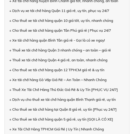
+ Xe tải chở hàng huyện Bình Chánh giá tốt, nhanh chóng, an toàn
+ Dịch vụ xe tải chở hàng Quận 11 giá rẻ, uy tín, phục vụ 24/7
+ Cho thuê xe tải chở hàng quận 10 giá tốt, uy tín, nhanh chóng
+ Cho thuê xe tải chở hàng quận Tân Phú giá rẻ | Phục vụ 24/7
+ Xe tải chở hàng quận Bình Tân giá rẻ - Gọi là có xe ngay!
+ Thuê xe tải chở hàng Quận 3 nhanh chóng – an toàn – giá rẻ
+ Thuê xe tải chở hàng Quận 4 giá rẻ, an toàn, nhanh chóng
+ Cho thuê xe tải chở hàng quận 12 TPHCM giá rẻ & uy tín
+ Xe tải chở hàng Gò Vấp Giá Rẻ – An Toàn – Nhanh Chóng
+ Thuê Xe Tải Chở Hàng Thủ Đức Giá Rẻ & Uy Tín [PHỤC VỤ 24/7]
+ Dịch vụ cho thuê xe tải chở hàng quận Bình Thạnh giá rẻ, uy tín
+ Cho thuê xe tải chở hàng tại Quận 8 giá rẻ, uy tín [Phục vụ 24/7]
+ Cho thuê xe tải chở hàng quận 5 giá rẻ, uy tín [GỌI LÀ CÓ XE]
+ Xe Tải Chở Hàng TPHCM Giá Rẻ | Uy Tín | Nhanh Chóng