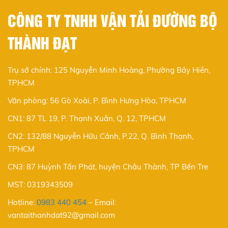
CÔNG TY TNHH VẬN TẢI ĐƯỜNG BỘ
THÀNH ĐẠT
Trụ sở chính: 125 Nguyễn Minh Hoàng, Phường Bảy Hiền,
TPHCM
Văn phòng: 56 Gò Xoài, P. Bình Hưng Hòa, TPHCM
CN1: 87 TL 19, P. Thạnh Xuân, Q. 12, TPHCM
CN2: 132/88 Nguyễn Hữu Cảnh, P.22, Q. Bình Thạnh,
TPHCM
CN3: 87 Huỳnh Tấn Phát, huyện Châu Thành, TP Bến Tre
MST: 0319343509
Hotline:
0983 440 454
–
Email:
vantaithanhdat92@gmail.com